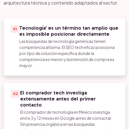
arquitectura técnica y contenido adaptados al sector.
Tecnología' es un término tan amplio que
01
es imposible posicionar directamente
Las búsquedas de tecnología genéricas tienen
competencia altísima. El SEO tech eficaz posiciona
por tipo de solución específica donde la
competencia es menor y la intención de compra es
mayor.
El comprador tech investiga
02
extensamente antes del primer
contacto
El comprador de tecnología en México investiga
entre 3 y 12 meses en Google antes de contactar.
Sin presencia orgánica en las búsquedas