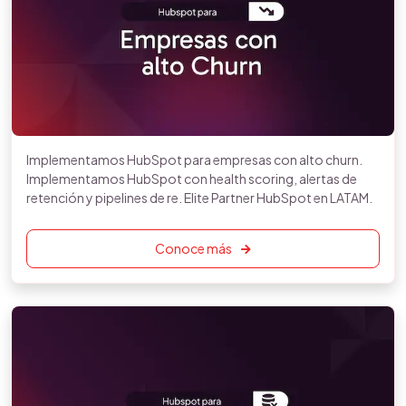
Implementamos HubSpot para empresas con alto churn.
Implementamos HubSpot con health scoring, alertas de
retención y pipelines de re. Elite Partner HubSpot en LATAM.
Conoce más