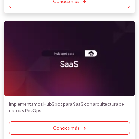
Conoce más
Implementamos HubSpot para SaaS con arquitectura de
datos y RevOps.
Conoce más