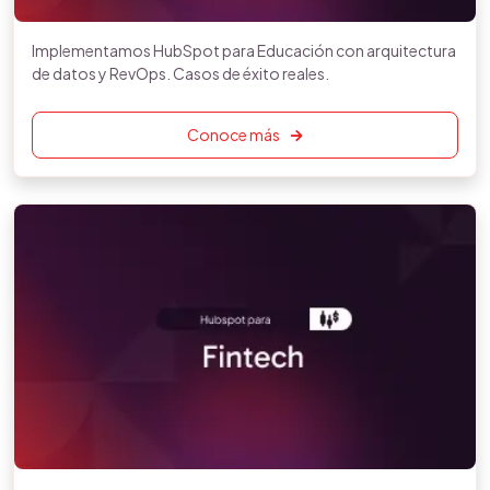
Implementamos HubSpot para Educación con arquitectura
de datos y RevOps. Casos de éxito reales.
Conoce más