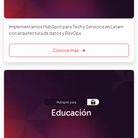
Implementamos HubSpot para Tech y Servicios en Latam
con arquitectura de datos y RevOps
Conoce más