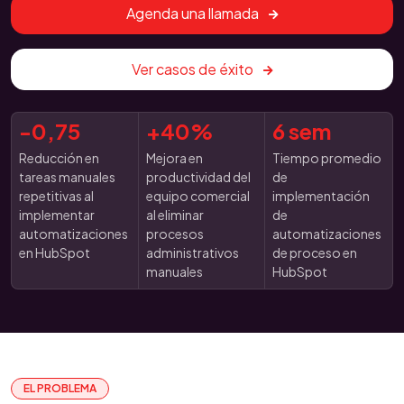
Agenda una llamada
Ver casos de éxito
-0,75
+40%
6 sem
Reducción en
Mejora en
Tiempo promedio
tareas manuales
productividad del
de
repetitivas al
equipo comercial
implementación
implementar
al eliminar
de
automatizaciones
procesos
automatizaciones
en HubSpot
administrativos
de proceso en
manuales
HubSpot
EL PROBLEMA