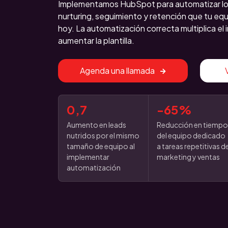
Implementamos HubSpot para automatizar lo
nurturing, seguimiento y retención que tu e
hoy. La automatización correcta multiplica el
aumentar la plantilla.
Agenda una llamada
0,7
-65%
Aumento en leads
Reducción en tiemp
nutridos por el mismo
del equipo dedicado
tamaño de equipo al
a tareas repetitivas d
implementar
marketing y ventas
automatización