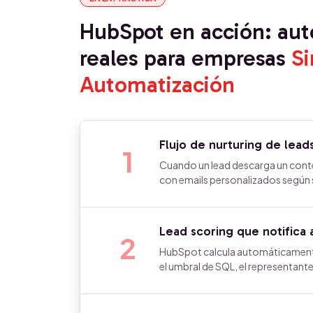
HubSpot en acción: au
reales para empresas
Si
Automatización
Flujo de nurturing de lea
1
Cuando un lead descarga un conte
con emails personalizados según su
Lead scoring que notifica 
2
HubSpot calcula automáticamente
el umbral de SQL, el representant