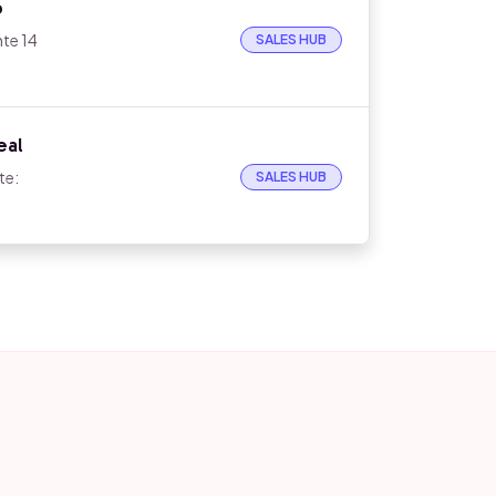
o
nte 14
SALES HUB
eal
te:
SALES HUB