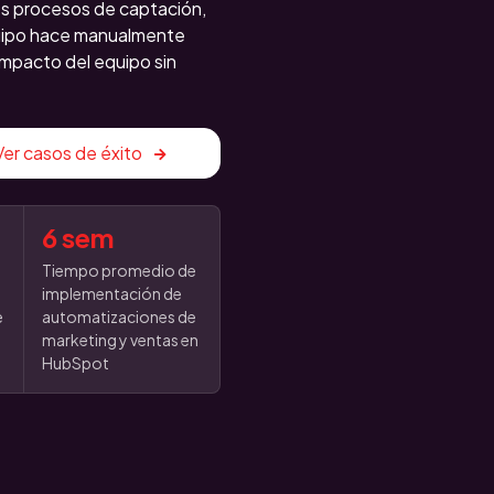
s procesos de captación,
quipo hace manualmente
 impacto del equipo sin
Ver casos de éxito
6 sem
o
Tiempo promedio de
implementación de
e
automatizaciones de
marketing y ventas en
HubSpot