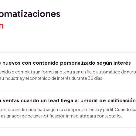
tomatizaciones
n
ds nuevos con contenido personalizado según interés
nido o completa un formulario, entra en un flujo automático de nurt
 industria y el contenido de interés durante 30 días.
a ventas cuando un lead llega al umbral de calificación
 el score de cada lead según su comportamiento y perfil. Cuando s
e asignado recibe una notificación inmediata para contactarlo.