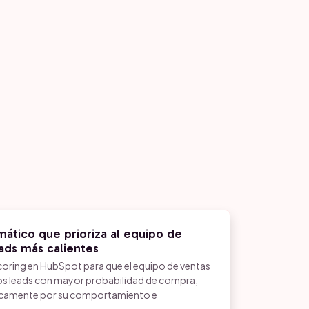
ático que prioriza al equipo de
eads más calientes
coring en HubSpot para que el equipo de ventas
os leads con mayor probabilidad de compra,
icamente por su comportamiento e