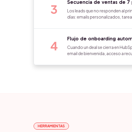
Secuencia de ventas de 7 
3
Los leads que no responden al pr
días: emails personalizados, tar
Flujo de onboarding automá
4
Cuando un deal se cierra en HubSp
email de bienvenida, acceso a rec
HERRAMIENTAS