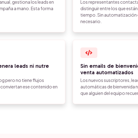
nual, gestiona los leads en
Los representantes contacta
campaña a mano. Esta forma
distinguir entre los que está
tiempo. Sin automatización d
necesario.
nera leads ni nutre
Sin emails de bienveni
venta automatizados
g pero no tiene flujos
Los nuevos suscriptores, lea
e conviertan ese contenido en
automáticas de bienvenida n
que alguien del equipo recu