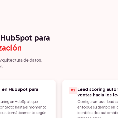
HubSpot para
zación
Arquitectura de datos,
r.
s en HubSpot para
Lead scoring autom
02
ventas hacia los l
turing en HubSpot que
Configuramos el lead s
contacto hasta el momento
enfoque su tiempo en l
ado automáticamente según
identificados automát