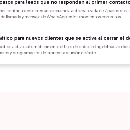
pasos para leads que no responden al primer contact
imer contacto entran en una secuencia automatizada de 7 pasos dura
ea de llamada y mensaje de WhatsApp en los momentos correctos.
tico para nuevos clientes que se activa al cerrar el d
ot, se activa automáticamente el flujo de onboarding del nuevo clien
ursos y programación de la primera reunión de éxito.