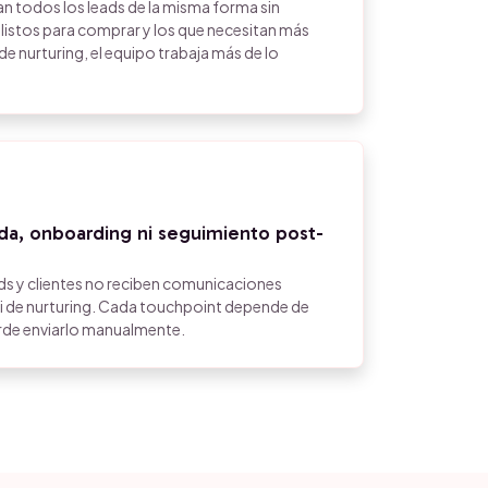
n todos los leads de la misma forma sin
n listos para comprar y los que necesitan más
e nurturing, el equipo trabaja más de lo
da, onboarding ni seguimiento post-
ds y clientes no reciben comunicaciones
i de nurturing. Cada touchpoint depende de
erde enviarlo manualmente.