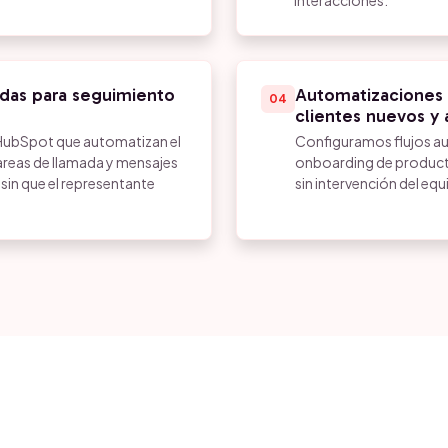
interacciones.
das para seguimiento
Automatizaciones 
04
clientes nuevos y 
HubSpot que automatizan el
Configuramos flujos au
areas de llamada y mensajes
onboarding de product
in que el representante
sin intervención del eq