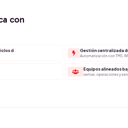
ca con
iclos d
Gestión centralizada d
Automatización con TMS, WM
Equipos alineados b
ventas, operaciones y servi