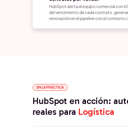
HubSpot alerta al equipo comercial con 60
del vencimiento de cada contrato, genera
renovación en el pipeline con el contexto 
EN LA PRÁCTICA
HubSpot en acción: au
reales para
Logística