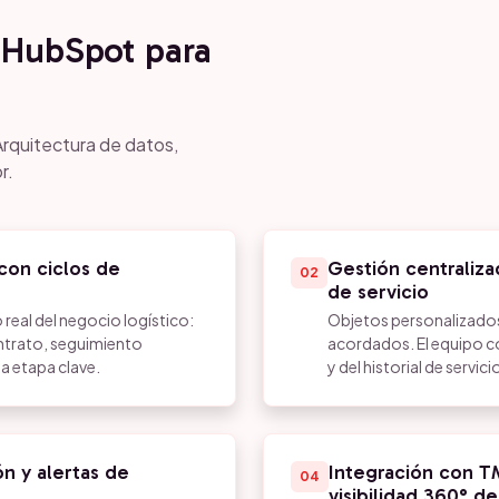
HubSpot para
Arquitectura de datos,
r.
con ciclos de
Gestión centraliza
02
de servicio
 real del negocio logístico:
Objetos personalizados 
ntrato, seguimiento
acordados. El equipo co
a etapa clave.
y del historial de servicio
n y alertas de
Integración con T
04
visibilidad 360° de