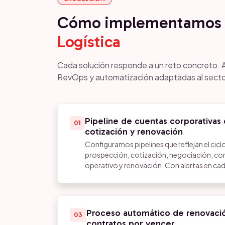
Cómo implementamos 
Logística
Cada solución responde a un reto concreto. 
RevOps y automatización adaptadas al secto
Pipeline de cuentas corporativas 
01
cotización y renovación
Configuramos pipelines que reflejan el ciclo
prospección, cotización, negociación, co
operativo y renovación. Con alertas en cad
Proceso automático de renovació
03
contratos por vencer