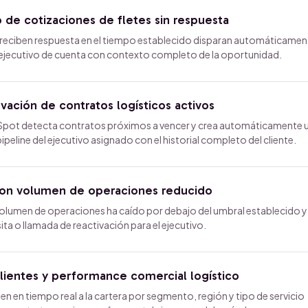
de cotizaciones de fletes sin respuesta
 reciben respuesta en el tiempo establecido disparan automáticamen
 ejecutivo de cuenta con contexto completo de la oportunidad.
ación de contratos logísticos activos
bSpot detecta contratos próximos a vencer y crea automáticamente 
peline del ejecutivo asignado con el historial completo del cliente.
 con volumen de operaciones reducido
volumen de operaciones ha caído por debajo del umbral establecido y
ta o llamada de reactivación para el ejecutivo.
lientes y performance comercial logístico
n en tiempo real a la cartera por segmento, región y tipo de servicio