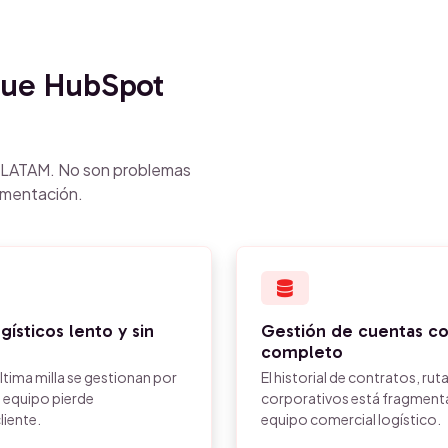
ue HubSpot
n LATAM. No son problemas
ementación.
ísticos lento y sin
Gestión de cuentas corp
completo
tima milla se gestionan por
El historial de contratos, rut
l equipo pierde
corporativos está fragmentad
liente.
equipo comercial logístico.