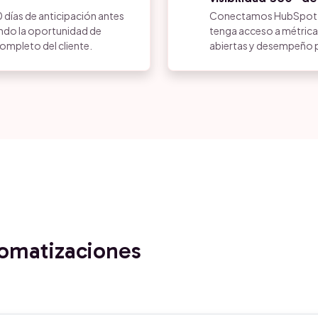
 días de anticipación antes
Conectamos HubSpot co
ndo la oportunidad de
tenga acceso a métricas
completo del cliente.
abiertas y desempeño p
tomatizaciones