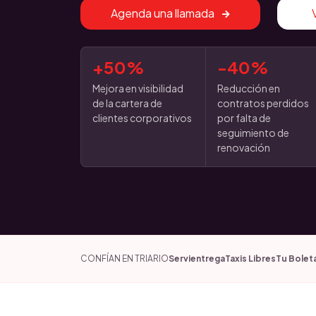
Agenda una llamada
+50%
-40%
Mejora en visibilidad
Reducción en
de la cartera de
contratos perdidos
clientes corporativos
por falta de
seguimiento de
renovación
CONFÍAN EN TRIARIO
Servientrega
Taxis Libres
Tu Bolet