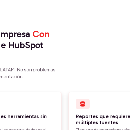
 empresa
Con
e HubSpot
n LATAM. No son problemas
ementación.
les herramientas sin
Reportes que requier
múltiples fuentes
a, las oportunidades en el
El equipo de operaciones de