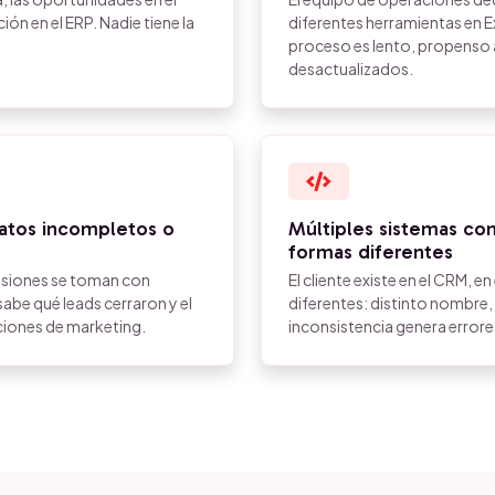
ión en el ERP. Nadie tiene la
diferentes herramientas en Ex
proceso es lento, propenso a
desactualizados.
atos incompletos o
Múltiples sistemas con
formas diferentes
isiones se toman con
El cliente existe en el CRM, e
sabe qué leads cerraron y el
diferentes: distinto nombre, 
aciones de marketing.
inconsistencia genera errores