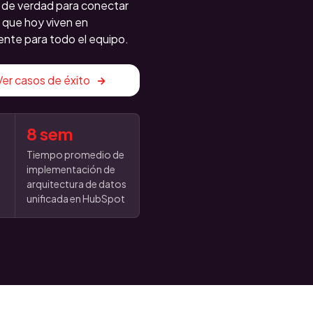
de verdad para conectar
 que hoy viven en
iente para todo el equipo.
Ver casos de éxito
8 sem
Tiempo promedio de
implementación de
n
arquitectura de datos
unificada en HubSpot