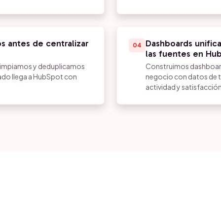
s antes de centralizar
Dashboards unific
04
las fuentes en Hu
, limpiamos y deduplicamos
Construimos dashboard
icado llega a HubSpot con
negocio con datos de to
actividad y satisfacción 