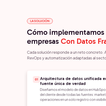
LA SOLUCIÓN
Cómo implementamos 
empresas
Con Datos F
Cada solución responde a un reto concreto. 
RevOps y automatización adaptadas al secto
Arquitectura de datos unificada
01
fuente única de verdad
Diseñamos el modelo de datos en HubSpot 
del cliente desde todas las fuentes: marketi
operaciones en un solo registro con visibil