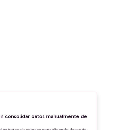
en consolidar datos manualmente de
dica horas a la semana consolidando datos de