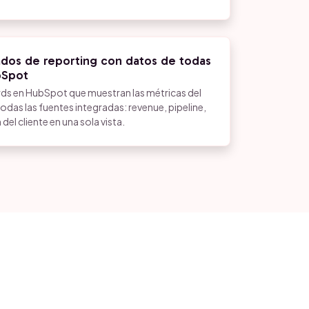
ados de reporting con datos de todas
bSpot
s en HubSpot que muestran las métricas del
das las fuentes integradas: revenue, pipeline,
del cliente en una sola vista.