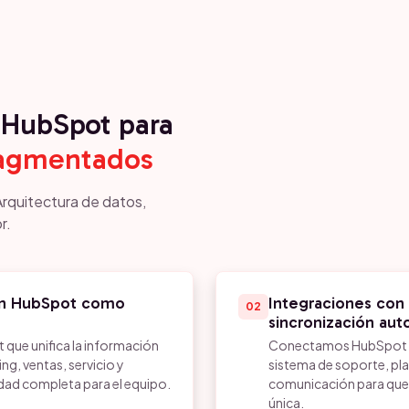
HubSpot para
ragmentados
Arquitectura de datos,
r.
 en HubSpot como
Integraciones con 
02
sincronización au
que unifica la información
Conectamos HubSpot con
ng, ventas, servicio y
sistema de soporte, pl
idad completa para el equipo.
comunicación para que 
única.