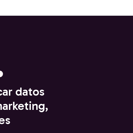
car datos
arketing,
es