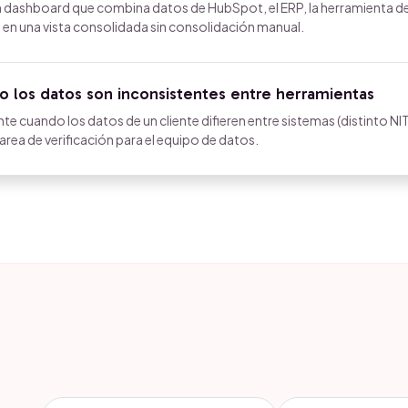
un dashboard que combina datos de HubSpot, el ERP, la herramienta d
 en una vista consolidada sin consolidación manual.
o los datos son inconsistentes entre herramientas
uando los datos de un cliente difieren entre sistemas (distinto NIT
area de verificación para el equipo de datos.