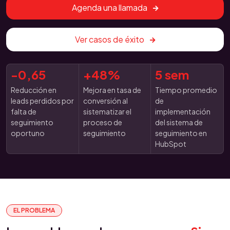
Agenda una llamada
Ver casos de éxito
-0,65
+48%
5 sem
Reducción en
Mejora en tasa de
Tiempo promedio
leads perdidos por
conversión al
de
falta de
sistematizar el
implementación
seguimiento
proceso de
del sistema de
oportuno
seguimiento
seguimiento en
HubSpot
EL PROBLEMA