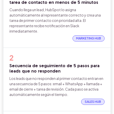
tarea de contacto en menos de 5 minutos
Cuando llega un lead, HubSpot lo asigna
automáticamente al representante correcto y crea una
tarea de primer contacto con prioridad alta. El
representante recibe notificación en Slack
inmediatamente.
MARKETING HUB
2
Secuencia de seguimiento de 5 pasos para
leads que no responden
Los leads que no responden al primer contacto entran en
una secuencia de 5 pasos: email + WhatsApp + llamada +
email de cierre + tarea de revisión. Cada paso se activa
automáticamente según el tiempo.
SALES HUB