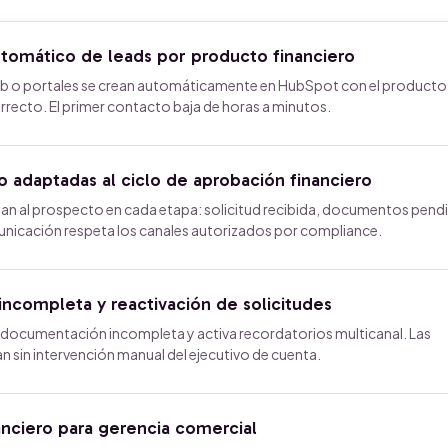
tomático de leads por producto financiero
eb o portales se crean automáticamente en HubSpot con el producto
correcto. El primer contacto baja de horas a minutos.
 adaptadas al ciclo de aprobación financiero
n al prospecto en cada etapa: solicitud recibida, documentos pendi
nicación respeta los canales autorizados por compliance.
ncompleta y reactivación de solicitudes
documentación incompleta y activa recordatorios multicanal. Las
n sin intervención manual del ejecutivo de cuenta.
anciero para gerencia comercial