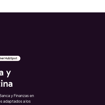
rtner HubSpot
a y
ina
anca y Finanzas en
s adaptados a los