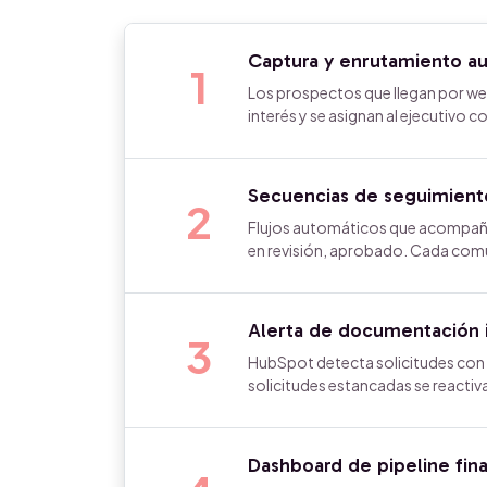
Captura y enrutamiento au
1
Los prospectos que llegan por w
interés y se asignan al ejecutivo 
Secuencias de seguimiento
2
Flujos automáticos que acompaña
en revisión, aprobado. Cada comu
Alerta de documentación i
3
HubSpot detecta solicitudes con 
solicitudes estancadas se reactiva
Dashboard de pipeline fin