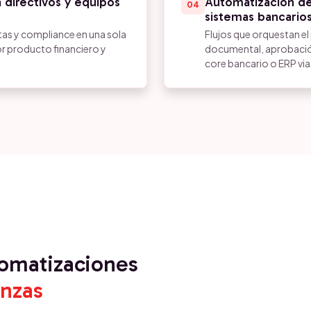
 directivos y equipos
Automatización de
04
sistemas bancario
as y compliance en una sola
Flujos que orquestan el 
or producto financiero y
documental, aprobació
core bancario o ERP via
tomatizaciones
anzas