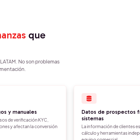
nanzas
que
n LATAM. No son problemas
ementación.
gos y manuales
Datos de prospectos f
sistemas
asos de verificación KYC,
ones y afectan la conversión
La información de clientes es
cálculo y herramientas indepe
equipo comercial.