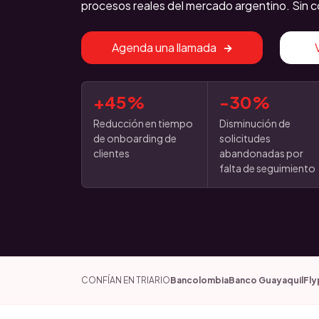
procesos reales del mercado argentino. Sin c
Agenda una llamada
+45%
-30%
Reducción en tiempo
Disminución de
de onboarding de
solicitudes
clientes
abandonadas por
falta de seguimiento
CONFÍAN EN TRIARIO
Bancolombia
Banco Guayaquil
Fly