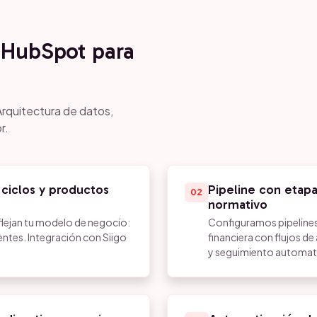
HubSpot para
Arquitectura de datos,
r.
 ciclos y productos
Pipeline con etap
02
normativo
lejan tu modelo de negocio:
Configuramos pipelines 
entes. Integración con Siigo
financiera con flujos d
y seguimiento automati