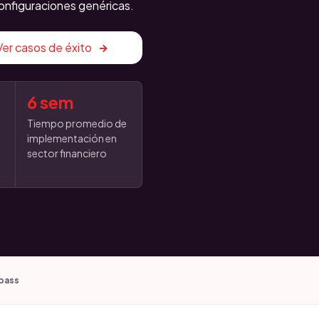
onfiguraciones genéricas.
Ver casos de éxito
6 sem
Tiempo promedio de
implementación en
sector financiero
pass