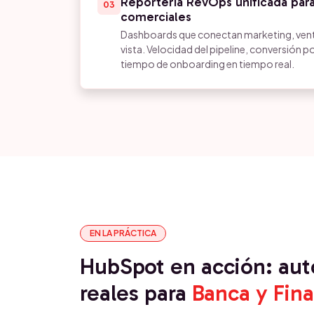
Reportería RevOps unificada para
03
comerciales
Dashboards que conectan marketing, vent
vista. Velocidad del pipeline, conversión p
tiempo de onboarding en tiempo real.
EN LA PRÁCTICA
HubSpot en acción: au
reales para
Banca y Fin