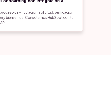
l onboarding con integración a
s
proceso de vinculación: solicitud, verificación
n y bienvenida. Conectamos HubSpot con tu
 API.