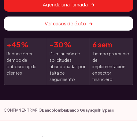
Agenda una llamada
Ver casos de éxito
+45%
-30%
6 sem
Reducción en
Disminución de
Tiempo promedio
tiempo de
solicitudes
de
onboarding de
abandonadas por
implementación
clientes
falta de
en sector
seguimiento
financiero
CONFÍAN EN TRIARIO
Bancolombia
Banco Guayaquil
Flypass