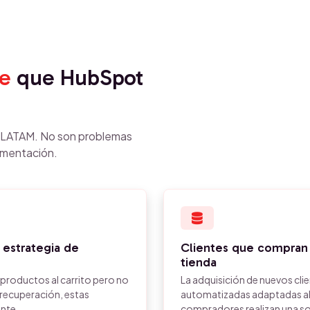
e
que HubSpot
n LATAM. No son problemas
ementación.
 estrategia de
Clientes que compran u
tienda
 productos al carrito pero no
La adquisición de nuevos cli
 recuperación, estas
automatizadas adaptadas al 
ente.
compradores realizan una so