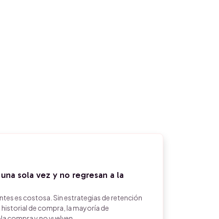
na sola vez y no regresan a la
entes es costosa. Sin estrategias de retención
historial de compra, la mayoría de
la compra y no vuelven.