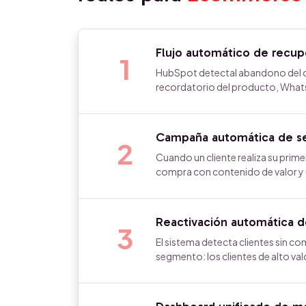
Flujo automático de recup
1
HubSpot detectal abandono del ca
recordatorio del producto, Whats
Campaña automática de s
2
Cuando un cliente realiza su pri
compra con contenido de valor y u
Reactivación automática d
3
El sistema detecta clientes sin c
segmento: los clientes de alto va