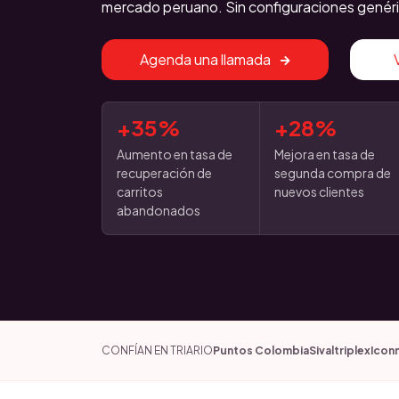
mercado peruano. Sin configuraciones genéri
Agenda una llamada
+35%
+28%
Aumento en tasa de
Mejora en tasa de
recuperación de
segunda compra de
carritos
nuevos clientes
abandonados
CONFÍAN EN TRIARIO
Puntos Colombia
Sivaltriplex
Icon