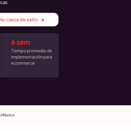
cas.
Ver casos de éxito
6 sem
Tiempo promedio de
implementación para
ecommerce
n México