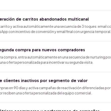
eración de carritos abandonados multicanal
rrito y activa automáticamente una secuencia de 3 toques: email c
App con incentivo de conversión y email final con urgencia temporal
egunda compra para nuevos compradores
mera compra, entra automáticamente en una secuencia de nurturing po
na oferta personalizada para incentivar su segunda visita.
e clientes inactivos por segmento de valor
ompras en 90 días y activa campañas de reactivación diferenciadas por
lor reciben una oferta personalizada del equipo comercial.