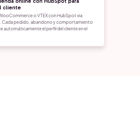
tienda online con HubSpot para
l cliente
 WooCommerce o VTEX con HubSpot via
API. Cada pedido, abandono y comportamiento
 automáticamente el perfil del cliente en el