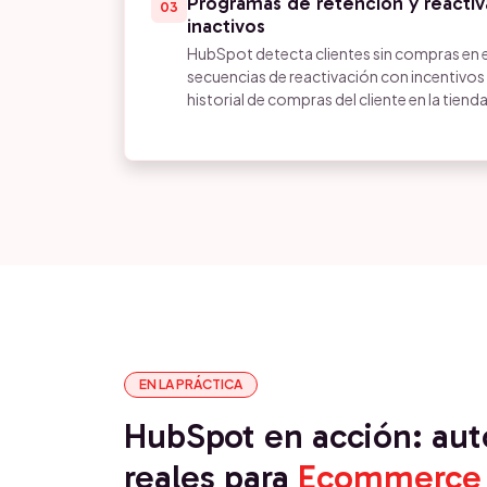
Programas de retención y reactiv
03
inactivos
HubSpot detecta clientes sin compras en e
secuencias de reactivación con incentivos
historial de compras del cliente en la tienda
EN LA PRÁCTICA
HubSpot en acción: au
reales para
Ecommerce