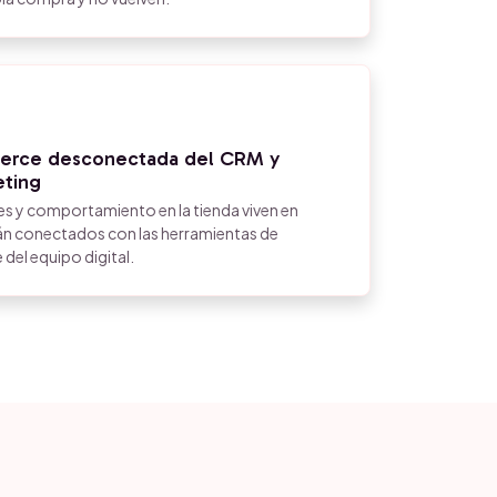
erce desconectada del CRM y
eting
es y comportamiento en la tienda viven en
án conectados con las herramientas de
e del equipo digital.