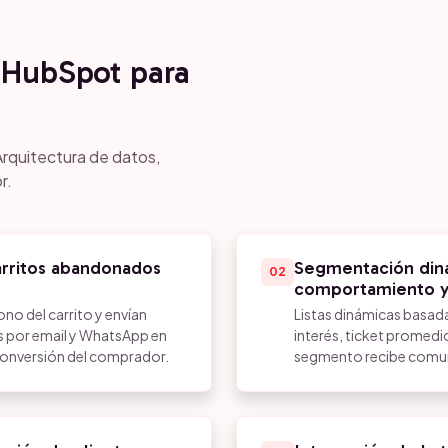
HubSpot para
Arquitectura de datos,
r.
rritos abandonados
Segmentación diná
02
comportamiento y
no del carrito y envían
Listas dinámicas basad
s por email y WhatsApp en
interés, ticket promed
onversión del comprador.
segmento recibe comuni