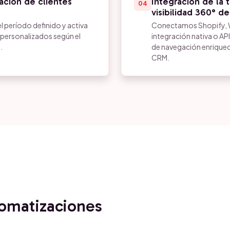
ación de clientes
Integración de la 
04
visibilidad 360° de
l período definido y activa
Conectamos Shopify,
 personalizados según el
integración nativa o 
.
de navegación enriquece
CRM.
tomatizaciones