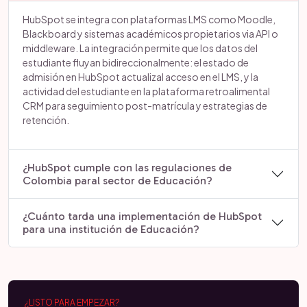
HubSpot se integra con plataformas LMS como Moodle,
Blackboard y sistemas académicos propietarios via API o
middleware. La integración permite que los datos del
estudiante fluyan bidireccionalmente: el estado de
admisión en HubSpot actualizal acceso en el LMS, y la
actividad del estudiante en la plataforma retroalimental
CRM para seguimiento post-matrícula y estrategias de
retención.
¿HubSpot cumple con las regulaciones de
Colombia paral sector de Educación?
¿Cuánto tarda una implementación de HubSpot
para una institución de Educación?
¿LISTO PARA EMPEZAR?