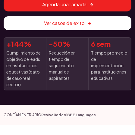
Agenda una llamada
Ver casos de éxito
+144%
-50%
6 sem
Cumplimiento de
Reducción en
Tiempo promedio
objetivo de leads
tiempo de
de
en instituciones
seguimiento
implementación
educativas (dato
manual de
para instituciones
de caso real
aspirantes
educativas
sector)
CONFÍAN EN TRIARIO
Revive
Redcol
BBE Languages