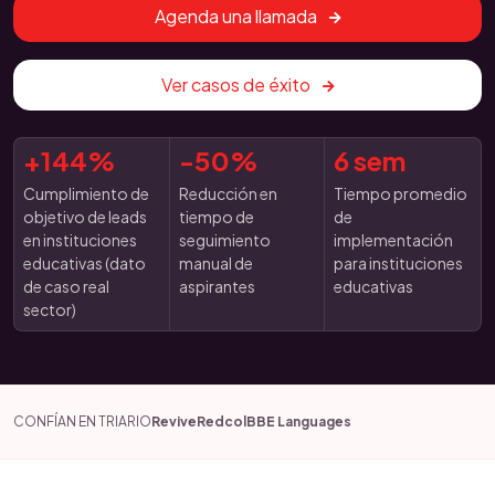
Agenda una llamada
Ver casos de éxito
+144%
-50%
6 sem
Cumplimiento de
Reducción en
Tiempo promedio
objetivo de leads
tiempo de
de
en instituciones
seguimiento
implementación
educativas (dato
manual de
para instituciones
de caso real
aspirantes
educativas
sector)
CONFÍAN EN TRIARIO
Revive
Redcol
BBE Languages