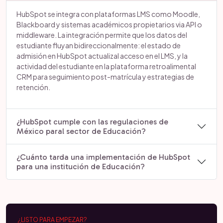
HubSpot se integra con plataformas LMS como Moodle,
Blackboard y sistemas académicos propietarios via API o
middleware. La integración permite que los datos del
estudiante fluyan bidireccionalmente: el estado de
admisión en HubSpot actualizal acceso en el LMS, y la
actividad del estudiante en la plataforma retroalimental
CRM para seguimiento post-matrícula y estrategias de
retención.
¿HubSpot cumple con las regulaciones de
México paral sector de Educación?
¿Cuánto tarda una implementación de HubSpot
para una institución de Educación?
¿LISTO PARA EMPEZAR?