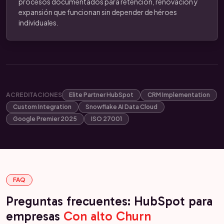
procesos documentados para retención, renovación y
expansión que funcionan sin depender de héroes
individuales.
ACREDITACIONES
Elite Partner HubSpot
CRM Implementation
Custom Integration
Snowflake AI Data Cloud
Google Premier 2025
ISO 27001
FAQ
Preguntas frecuentes: HubSpot para
empresas
Con alto Churn