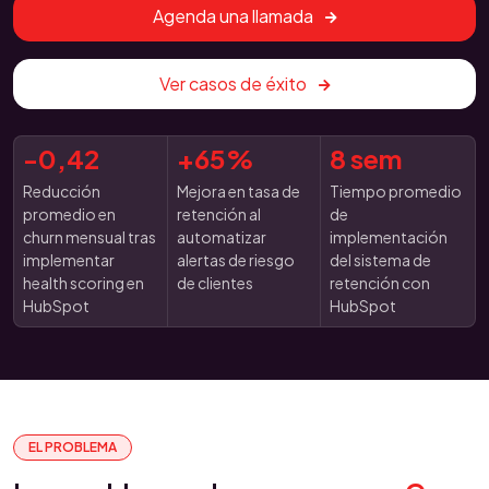
Agenda una llamada
Ver casos de éxito
-0,42
+65%
8 sem
Reducción
Mejora en tasa de
Tiempo promedio
promedio en
retención al
de
churn mensual tras
automatizar
implementación
implementar
alertas de riesgo
del sistema de
health scoring en
de clientes
retención con
HubSpot
HubSpot
EL PROBLEMA