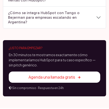
ventas con HubSpot?
¿Cómo se integra HubSpot con Tango o
Bejerman para empresas escalando en
Argentina?
¿LISTO PARA EMPEZAR?
En 30 minutos te mostramos exactamente cómo
implementaríamos HubSpot para tu caso específico —
sin pitch genérico.
Agenda una llamada gratis
Sin compromiso · Respuesta en 24h