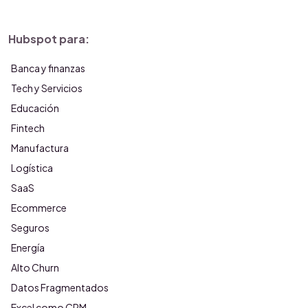
Hubspot para:
Banca y finanzas
Tech y Servicios
Educación
Fintech
Manufactura
Logística
SaaS
Ecommerce
Seguros
Energía
Alto Churn
Datos Fragmentados
Excel como CRM