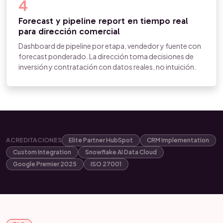
4
Forecast y pipeline report en tiempo real
para dirección comercial
Dashboard de pipeline por etapa, vendedor y fuente con
forecast ponderado. La dirección toma decisiones de
inversión y contratación con datos reales, no intuición.
ACREDITACIONES
Elite Partner HubSpot
CRM Implementation
Custom Integration
Snowflake AI Data Cloud
Google Premier 2025
ISO 27001