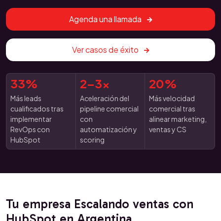
Agenda una llamada
Ver casos de éxito
33%
2–3x
20%
Más leads
Aceleración del
Más velocidad
cualificados tras
pipeline comercial
comercial tras
implementar
con
alinear marketing,
RevOps con
automatización y
ventas y CS
HubSpot
scoring
Tu empresa Escalando ventas con
HubSpot en Argentina