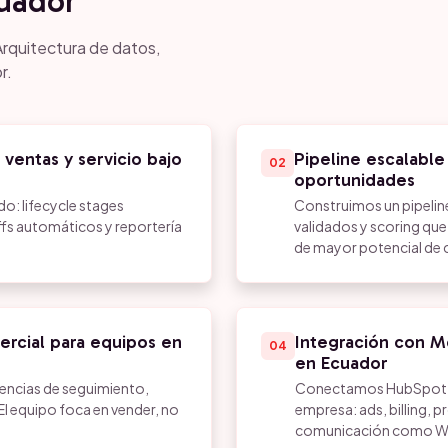
uador
Arquitectura de datos,
r.
ventas y servicio bajo
Pipeline escalabl
02
oportunidades
o: lifecycle stages
Construimos un pipeline
fs automáticos y reportería
validados y scoring qu
de mayor potencial de c
rcial para equipos en
Integración con Mo
04
en Ecuador
encias de seguimiento,
Conectamos HubSpot co
 El equipo foca en vender, no
empresa: ads, billing, 
comunicación como W