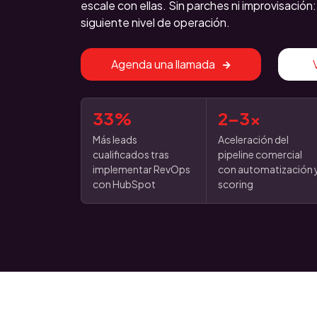
escale con ellas. Sin parches ni improvisació
siguiente nivel de operación.
Agenda una llamada
33%
2–3x
Más leads
Aceleración del
cualificados tras
pipeline comercial
implementar RevOps
con automatización 
con HubSpot
scoring