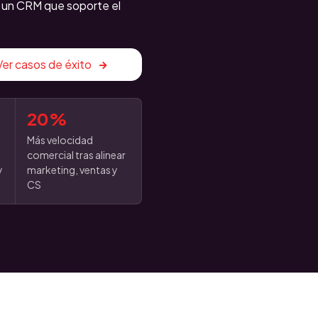
n: un CRM que soporte el
Ver casos de éxito
20%
Más velocidad
comercial tras alinear
y
marketing, ventas y
CS