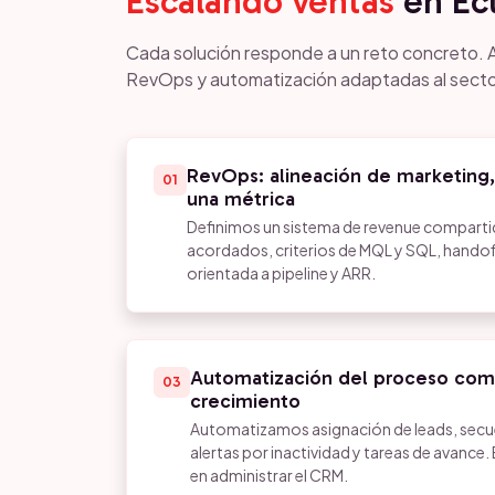
Escalando ventas
en Ec
Cada solución responde a un reto concreto. 
RevOps y automatización adaptadas al secto
RevOps: alineación de marketing, 
01
una métrica
Definimos un sistema de revenue compartid
acordados, criterios de MQL y SQL, handof
orientada a pipeline y ARR.
Automatización del proceso come
03
crecimiento
Automatizamos asignación de leads, secu
alertas por inactividad y tareas de avance.
en administrar el CRM.