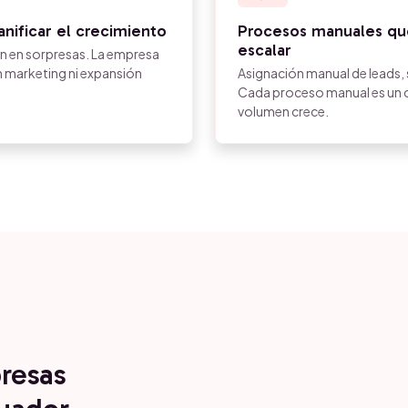
nificar el crecimiento
Procesos manuales que
escalar
ten en sorpresas. La empresa
n marketing ni expansión
Asignación manual de leads,
Cada proceso manual es un cu
volumen crece.
resas