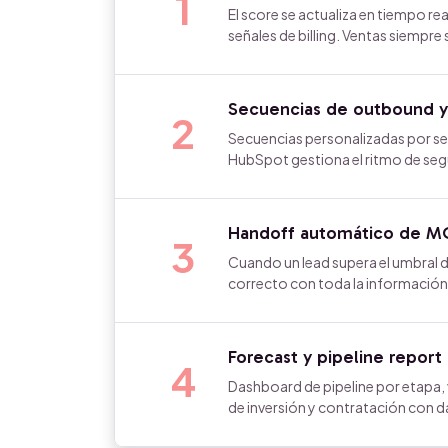
1
El score se actualiza en tiempo re
señales de billing. Ventas siempre
Secuencias de outbound y
2
Secuencias personalizadas por seg
HubSpot gestiona el ritmo de s
Handoff automático de MQ
3
Cuando un lead supera el umbral 
correcto con toda la información 
Forecast y pipeline report
4
Dashboard de pipeline por etapa,
de inversión y contratación con da