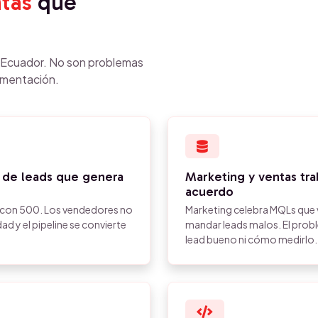
tas
que
n Ecuador. No son problemas
ementación.
 de leads que genera
Marketing y ventas trab
acuerdo
a con 500. Los vendedores no
Marketing celebra MQLs que 
ad y el pipeline se convierte
mandar leads malos. El probl
lead bueno ni cómo medirlo.