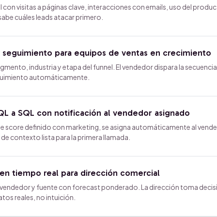
al con visitas a páginas clave, interacciones con emails, uso del produ
 sabe cuáles leads atacar primero.
 seguimiento para equipos de ventas en crecimiento
mento, industria y etapa del funnel. El vendedor dispara la secuencia
eguimiento automáticamente.
L a SQL con notificación al vendedor asignado
de score definido con marketing, se asigna automáticamente al vend
de contexto lista para la primera llamada.
 en tiempo real para dirección comercial
 vendedor y fuente con forecast ponderado. La dirección toma decis
tos reales, no intuición.