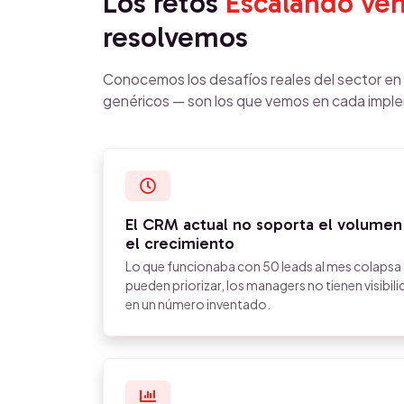
Los retos
Escalando ven
resolvemos
Conocemos los desafíos reales del sector e
genéricos — son los que vemos en cada impl
El CRM actual no soporta el volumen
el crecimiento
Lo que funcionaba con 50 leads al mes colaps
pueden priorizar, los managers no tienen visibilid
en un número inventado.