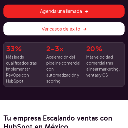
Agenda una llamada
Ver casos de éxito
33%
2–3x
20%
Más leads
Aceleración del
Más velocidad
cualificados tras
pipeline comercial
comercial tras
implementar
con
alinear marketing,
RevOps con
automatización y
ventas y CS
HubSpot
scoring
Tu empresa Escalando ventas con
HubSpot en México