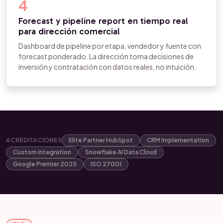
4
Forecast y pipeline report en tiempo real
para dirección comercial
Dashboard de pipeline por etapa, vendedor y fuente con
forecast ponderado. La dirección toma decisiones de
inversión y contratación con datos reales, no intuición.
ACREDITACIONES
Elite Partner HubSpot
CRM Implementation
Custom Integration
Snowflake AI Data Cloud
Google Premier 2025
ISO 27001