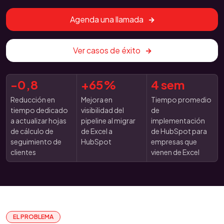
Agenda una llamada
Ver casos de éxito
-0,8
+65%
4 sem
Reducción en
Mejora en
Tiempo promedio
tiempo dedicado
visibilidad del
de
a actualizar hojas
pipeline al migrar
implementación
de cálculo de
de Excel a
de HubSpot para
seguimiento de
HubSpot
empresas que
clientes
vienen de Excel
EL PROBLEMA