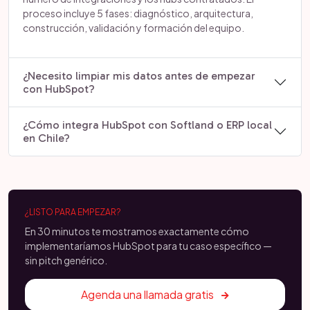
proceso incluye 5 fases: diagnóstico, arquitectura,
construcción, validación y formación del equipo.
¿Necesito limpiar mis datos antes de empezar
con HubSpot?
¿Cómo integra HubSpot con Softland o ERP local
en Chile?
¿LISTO PARA EMPEZAR?
En 30 minutos te mostramos exactamente cómo
implementaríamos HubSpot para tu caso específico —
sin pitch genérico.
Agenda una llamada gratis