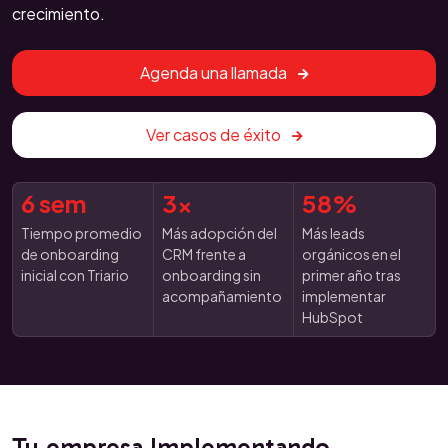
crecimiento.
Agenda una llamada
Ver casos de éxito
6 sem
3x
58%
Tiempo promedio
Más adopción del
Más leads
de onboarding
CRM frente a
orgánicos en el
inicial con Triario
onboarding sin
primer año tras
acompañamiento
implementar
HubSpot
Tu empresa Implementando