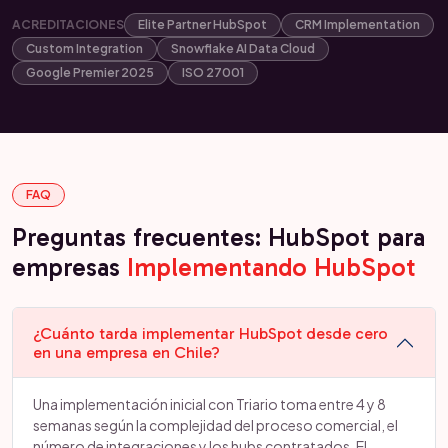
ACREDITACIONES
Elite Partner HubSpot
CRM Implementation
Custom Integration
Snowflake AI Data Cloud
Google Premier 2025
ISO 27001
FAQ
Preguntas frecuentes: HubSpot para
empresas
Implementando HubSpot
¿Cuánto tarda implementar HubSpot desde cero
en una empresa en Chile?
Una implementación inicial con Triario toma entre 4 y 8
semanas según la complejidad del proceso comercial, el
número de integraciones y los hubs contratados. El