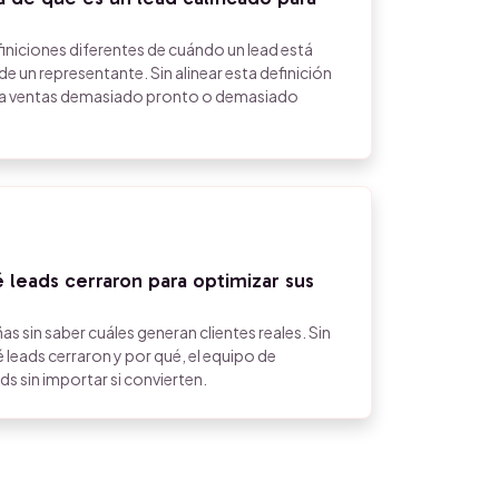
finiciones diferentes de cuándo un lead está
 de un representante. Sin alinear esta definición
n a ventas demasiado pronto o demasiado
 leads cerraron para optimizar sus
s sin saber cuáles generan clientes reales. Sin
 leads cerraron y por qué, el equipo de
s sin importar si convierten.