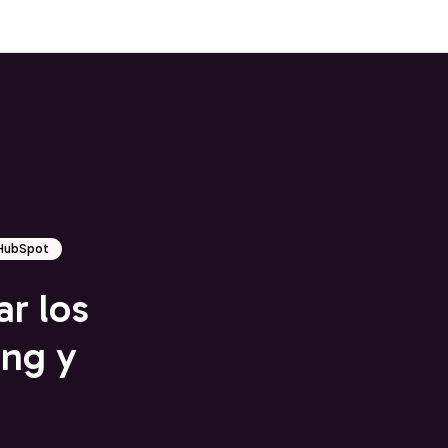
r HubSpot
ar los
ing y