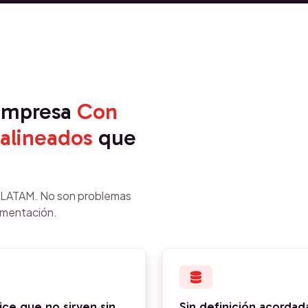
 empresa
Con
alineados
que
n LATAM. No son problemas
ementación.
ce que no sirven sin
Sin definición acordad