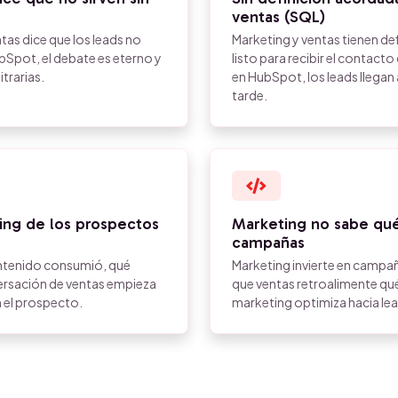
ventas (SQL)
tas dice que los leads no
Marketing y ventas tienen de
bSpot, el debate es eterno y
listo para recibir el contacto
trarias.
en HubSpot, los leads llega
tarde.
ting de los prospectos
Marketing no sabe qué
campañas
contenido consumió, qué
Marketing invierte en campaña
versación de ventas empieza
que ventas retroalimente qué
 el prospecto.
marketing optimiza hacia lead