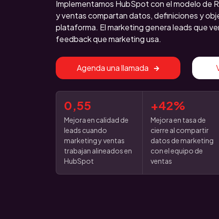
Implementamos HubSpot con el modelo de R
y ventas compartan datos, definiciones y obj
plataforma. El marketing genera leads que ven
feedback que marketing usa.
Agenda una llamada
0,55
+42%
Mejora en calidad de
Mejora en tasa de
leads cuando
cierre al compartir
marketing y ventas
datos de marketing
trabajan alineados en
con el equipo de
HubSpot
ventas