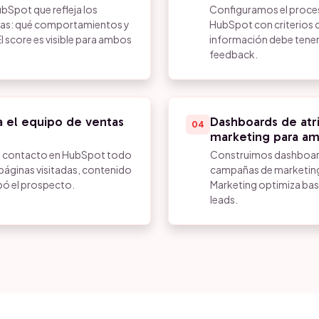
bSpot que refleja los
Configuramos el proces
ntas: qué comportamientos y
HubSpot con criterios c
El score es visible para ambos
información debe tener 
feedback.
ra el equipo de ventas
Dashboards de atr
04
marketing para a
 del contacto en HubSpot todo
Construimos dashboard
, páginas visitadas, contenido
campañas de marketing g
pó el prospecto.
Marketing optimiza bas
leads.