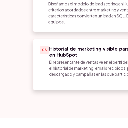
Diseñamos el modelo de lead scoring en Hu
criterios acordados entre marketing y ve
características convierten un lead en SQL. 
equipos.
Historial de marketing visible pa
03
en HubSpot
El representante de ventas ve en el perfil
el historial de marketing: emails recibidos
descargado y campañas en las que partici