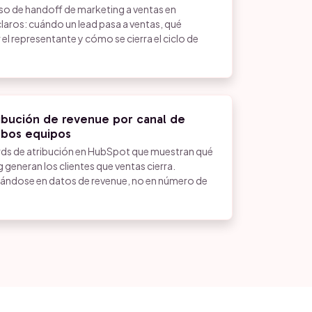
o de handoff de marketing a ventas en
laros: cuándo un lead pasa a ventas, qué
el representante y cómo se cierra el ciclo de
ibución de revenue por canal de
mbos equipos
s de atribución en HubSpot que muestran qué
eneran los clientes que ventas cierra.
ándose en datos de revenue, no en número de