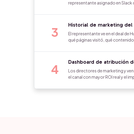
representante asignado en Slack co
Historial de marketing del
3
El representante ve en el deal de 
qué páginas visitó, qué contenido
Dashboard de atribución 
4
Los directores de marketing y ve
el canal con mayor ROI real y el i