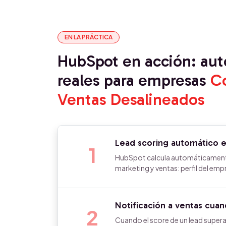
EN LA PRÁCTICA
HubSpot en acción: au
reales para empresas
C
Ventas Desalineados
Lead scoring automático e
1
HubSpot calcula automáticamente 
marketing y ventas: perfil del 
Notificación a ventas cuan
2
Cuando el score de un lead super