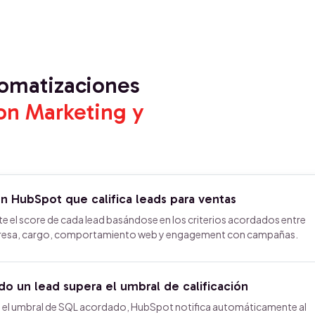
tomatizaciones
on Marketing y
n HubSpot que califica leads para ventas
el score de cada lead basándose en los criterios acordados entre
empresa, cargo, comportamiento web y engagement con campañas.
do un lead supera el umbral de calificación
a el umbral de SQL acordado, HubSpot notifica automáticamente al