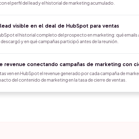
n el perfil del lead y el historial de marketing acumulado.
 lead visible en el deal de HubSpot para ventas
HubSpot el historial completo del prospecto en marketing: qué emails 
 descargó y en qué campañas participó antes de la reunión.
de revenue conectando campañas de marketing con ci
ntas ven en HubSpot el revenue generado por cada campaña de marke
mpacto del contenido de marketing en la tasa de cierre de ventas.