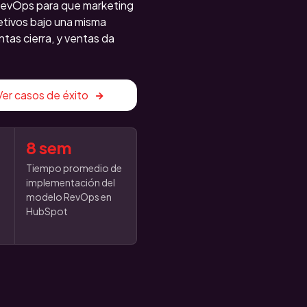
evOps para que marketing
etivos bajo una misma
tas cierra, y ventas da
Ver casos de éxito
8 sem
Tiempo promedio de
implementación del
modelo RevOps en
HubSpot