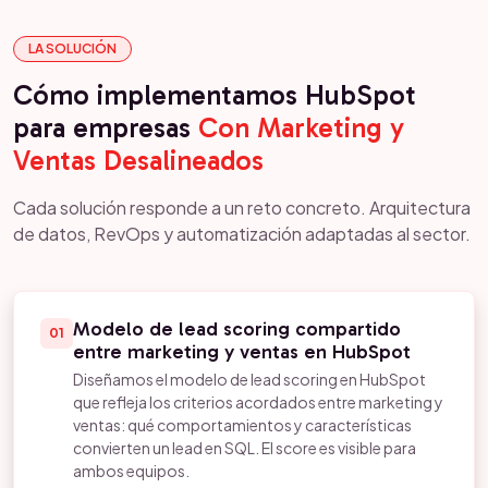
LA SOLUCIÓN
Cómo implementamos HubSpot
para empresas
Con Marketing y
Ventas Desalineados
Cada solución responde a un reto concreto. Arquitectura
de datos, RevOps y automatización adaptadas al sector.
Modelo de lead scoring compartido
01
entre marketing y ventas en HubSpot
Diseñamos el modelo de lead scoring en HubSpot
que refleja los criterios acordados entre marketing y
ventas: qué comportamientos y características
convierten un lead en SQL. El score es visible para
ambos equipos.