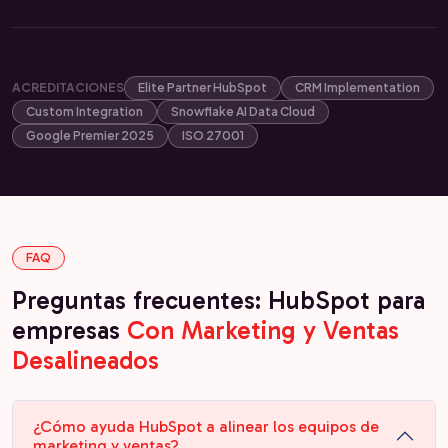
ACREDITACIONES
Elite Partner HubSpot
CRM Implementation
Custom Integration
Snowflake AI Data Cloud
Google Premier 2025
ISO 27001
FAQ
Preguntas frecuentes: HubSpot para
empresas
Con Marketing y Ventas
Desalineados
¿Cómo ayuda HubSpot a alinear los equipos de
marketing y ventas?