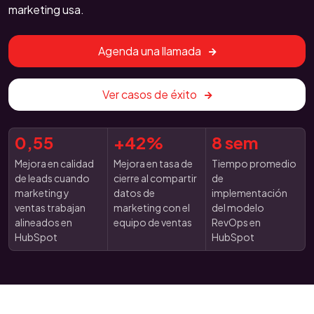
marketing usa.
Agenda una llamada
Ver casos de éxito
0,55
+42%
8 sem
Mejora en calidad
Mejora en tasa de
Tiempo promedio
de leads cuando
cierre al compartir
de
marketing y
datos de
implementación
ventas trabajan
marketing con el
del modelo
alineados en
equipo de ventas
RevOps en
HubSpot
HubSpot