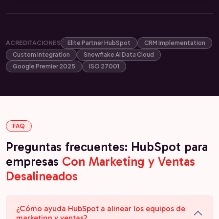
ACREDITACIONES
Elite Partner HubSpot
CRM Implementation
Custom Integration
Snowflake AI Data Cloud
Google Premier 2025
ISO 27001
FAQ
Preguntas frecuentes: HubSpot para
empresas
Con Marketing y Ventas
Desalineados
¿Cómo ayuda HubSpot a alinear los equipos de
marketing y ventas?