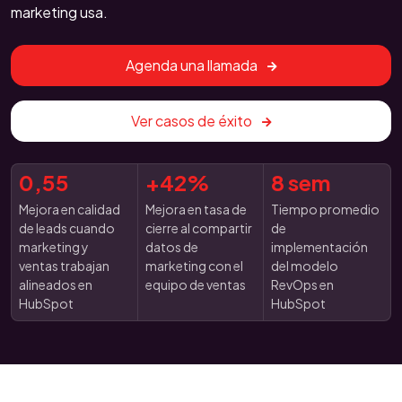
marketing usa.
Agenda una llamada
Ver casos de éxito
0,55
+42%
8 sem
Mejora en calidad
Mejora en tasa de
Tiempo promedio
de leads cuando
cierre al compartir
de
marketing y
datos de
implementación
ventas trabajan
marketing con el
del modelo
alineados en
equipo de ventas
RevOps en
HubSpot
HubSpot