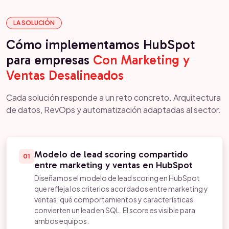
LA SOLUCIÓN
Cómo implementamos HubSpot
para empresas
Con Marketing y
Ventas Desalineados
Cada solución responde a un reto concreto. Arquitectura
de datos, RevOps y automatización adaptadas al sector.
Modelo de lead scoring compartido
01
entre marketing y ventas en HubSpot
Diseñamos el modelo de lead scoring en HubSpot
que refleja los criterios acordados entre marketing y
ventas: qué comportamientos y características
convierten un lead en SQL. El score es visible para
ambos equipos.