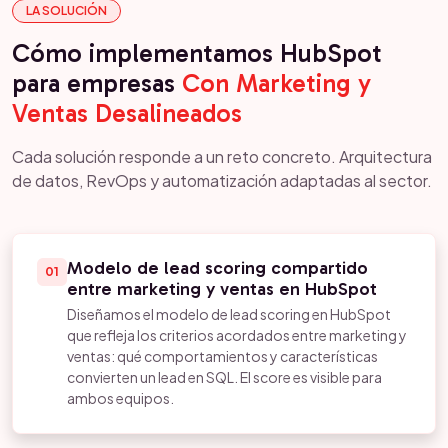
LA SOLUCIÓN
Cómo implementamos HubSpot
para empresas
Con Marketing y
Ventas Desalineados
Cada solución responde a un reto concreto. Arquitectura
de datos, RevOps y automatización adaptadas al sector.
Modelo de lead scoring compartido
01
entre marketing y ventas en HubSpot
Diseñamos el modelo de lead scoring en HubSpot
que refleja los criterios acordados entre marketing y
ventas: qué comportamientos y características
convierten un lead en SQL. El score es visible para
ambos equipos.