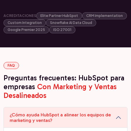
ACREDITACIONES
Elite Partner HubSpot
CRM Implementation
Custom Integration
Snowflake AI Data Cloud
Google Premier 2025
ISO 27001
FAQ
Preguntas frecuentes: HubSpot para
empresas
Con Marketing y Ventas
Desalineados
¿Cómo ayuda HubSpot a alinear los equipos de
marketing y ventas?