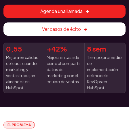
Agenda una llamada
Ver casos de éxito
0,55
+42%
8 sem
Mejora en calidad
Mejora en tasa de
Tiempo promedio
de leads cuando
cierre al compartir
de
marketing y
datos de
implementación
ventas trabajan
marketing con el
del modelo
alineados en
equipo de ventas
RevOps en
HubSpot
HubSpot
EL PROBLEMA