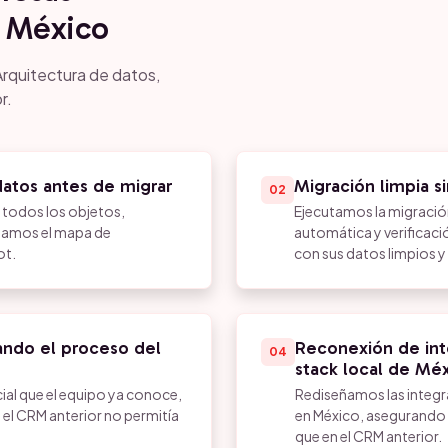
 México
Arquitectura de datos,
r.
atos antes de migrar
Migración limpia s
02
todos los objetos,
Ejecutamos la migració
eñamos el mapa de
automática y verificaci
ot.
con sus datos limpios 
ando el proceso del
Reconexión de int
04
stack local de Mé
al que el equipo ya conoce,
Rediseñamos las integr
 el CRM anterior no permitía
en México, asegurando 
que en el CRM anterior.