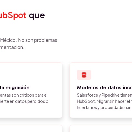
ubSpot
que
 México. No son problemas
ementación.
 la migración
Modelos de datos inc
entas son críticos para el
Salesforce y Pipedrive tiene
vierte en datos perdidos o
HubSpot. Migrar sin hacer e
huérfanos y propiedades sin