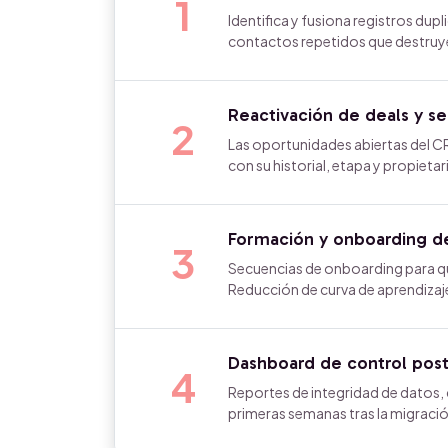
1
Identifica y fusiona registros dupl
contactos repetidos que destruye 
Reactivación de deals y s
2
Las oportunidades abiertas del C
con su historial, etapa y propieta
Formación y onboarding d
3
Secuencias de onboarding para qu
Reducción de curva de aprendizaj
Dashboard de control post
4
Reportes de integridad de datos,
primeras semanas tras la migració