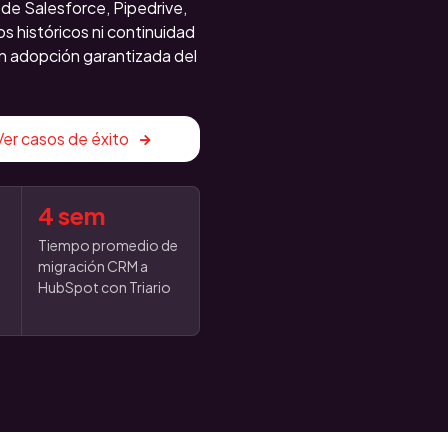
de Salesforce, Pipedrive,
 históricos ni continuidad
on adopción garantizada del
Ver casos de éxito
4 sem
Tiempo promedio de
migración CRM a
n
HubSpot con Triario