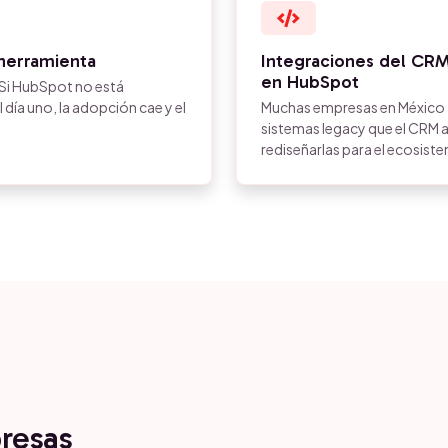
 herramienta
Integraciones del CRM
en HubSpot
 Si HubSpot no está
 día uno, la adopción cae y el
Muchas empresas en México 
sistemas legacy que el CRM 
rediseñarlas para el ecosis
resas