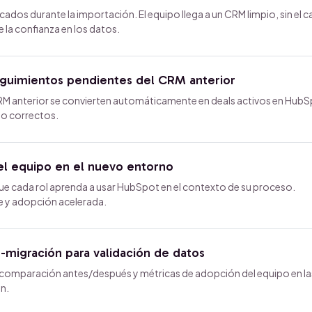
icados durante la importación. El equipo llega a un CRM limpio, sin el 
la confianza en los datos.
eguimientos pendientes del CRM anterior
RM anterior se convierten automáticamente en deals activos en Hub
rio correctos.
el equipo en el nuevo entorno
e cada rol aprenda a usar HubSpot en el contexto de su proceso.
e y adopción acelerada.
-migración para validación de datos
 comparación antes/después y métricas de adopción del equipo en la
n.