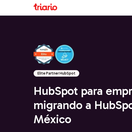
Elite Partner HubSpot
HubSpot para empr
migrando a HubSpo
México