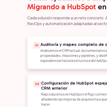
Migrando a HubSpot
en
Cada solución responde a un reto concreto. 
RevOps y automatización adaptadas al secto
Auditoría y mapeo completo de d
01
Analizamos el CRM actual, documentamos 
propiedades, relaciones y pipelines, y dis
equivalencias hacia la estructura de HubSp
Configuración de HubSpot espej
03
CRM anterior
Reproducimos en HubSpot el flujo comerci
añadiendo las mejoras de arquitectura que
hacer.