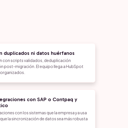
in duplicados ni datos huérfanos
n con scripts validados, deduplicación
ón post-migración. El equipo llega a HubSpot
y organizados.
egraciones con SAP o Contpaq y
xico
aciones con los sistemas que la empresa ya usa
que la sincronización de datos sea más robusta