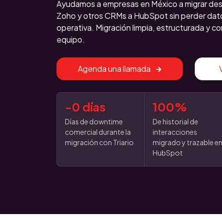
Ayudamos a empresas en México a migrar des
Zoho y otros CRMs a HubSpot sin perder datos
operativa. Migración limpia, estructurada y c
equipo.
Agenda una llamada
-0 días
100%
Días de downtime
De historial de
comercial durante la
interacciones
migración con Triario
migrado y trazable e
HubSpot