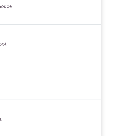
caos de
Spot
s