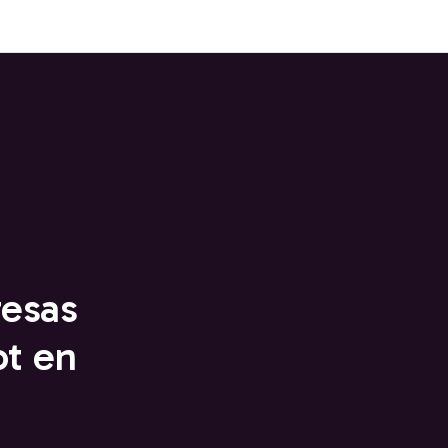
esas
t en