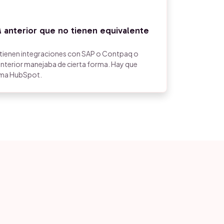
 anterior que no tienen equivalente
tienen integraciones con SAP o Contpaq o
anterior manejaba de cierta forma. Hay que
tema HubSpot.