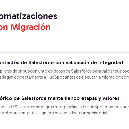
tomatizaciones
on Migración
ontactos de Salesforce con validación de integridad
loto de un subconjunto de datos de Salesforce para validar que tod
 llegan correctamente a HubSpot antes de ejecutar la migración co
tórico de Salesforce manteniendo etapas y valores
radas de Salesforce se migran a los pipelines de HubSpot manteniend
 y el representante asignado de cada deal con su historial.