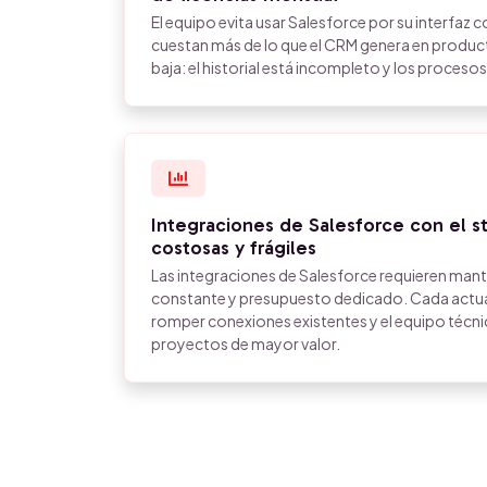
El equipo evita usar Salesforce por su interfaz c
cuestan más de lo que el CRM genera en producti
baja: el historial está incompleto y los procesos 
Integraciones de Salesforce con el s
costosas y frágiles
Las integraciones de Salesforce requieren man
constante y presupuesto dedicado. Cada actua
romper conexiones existentes y el equipo técnic
proyectos de mayor valor.