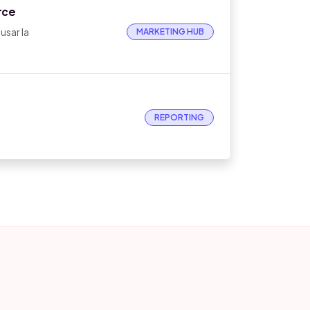
rce
usar la
MARKETING HUB
REPORTING