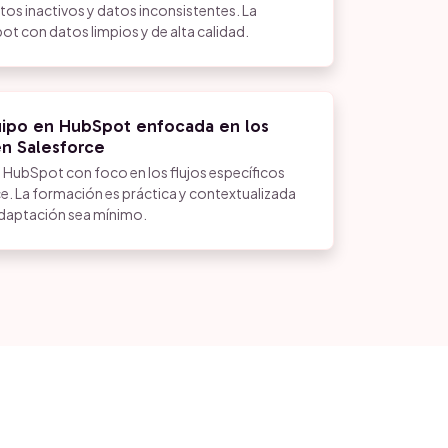
os inactivos y datos inconsistentes. La
ot con datos limpios y de alta calidad.
ipo en HubSpot enfocada en los
en Salesforce
HubSpot con foco en los flujos específicos
e. La formación es práctica y contextualizada
adaptación sea mínimo.