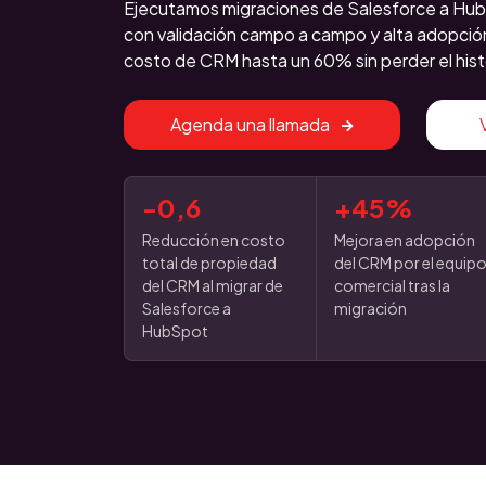
Ejecutamos migraciones de Salesforce a Hub
con validación campo a campo y alta adopció
costo de CRM hasta un 60% sin perder el histo
Agenda una llamada
-0,6
+45%
Reducción en costo
Mejora en adopción
total de propiedad
del CRM por el equip
del CRM al migrar de
comercial tras la
Salesforce a
migración
HubSpot