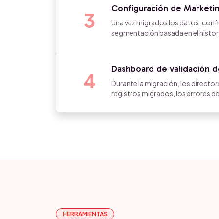
Configuración de Marketi
3
Una vez migrados los datos, conf
segmentación basada en el histor
Dashboard de validación d
4
Durante la migración, los directo
registros migrados, los errores d
HERRAMIENTAS