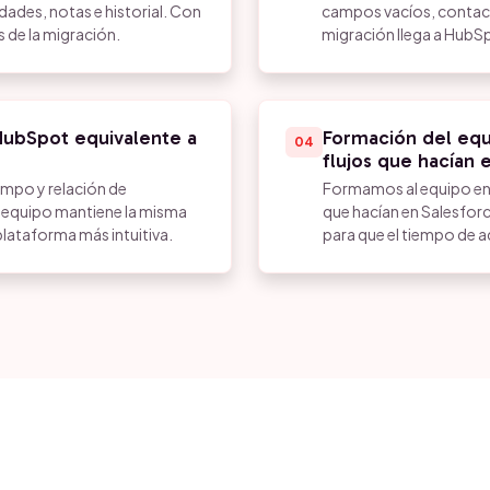
ades, notas e historial. Con
campos vacíos, contact
 de la migración.
migración llega a HubSp
HubSpot equivalente a
Formación del equ
04
flujos que hacían 
mpo y relación de
Formamos al equipo en 
l equipo mantiene la misma
que hacían en Salesforc
lataforma más intuitiva.
para que el tiempo de 