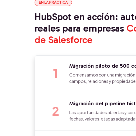
EN LA PRÁCTICA
HubSpot en acción: au
reales para empresas
C
de Salesforce
Migración piloto de 500 c
1
Comenzamos con una migración pi
campos, relaciones y propiedades
Migración del pipeline his
2
Las oportunidades abiertas y cer
fechas, valores, etapas adaptadas