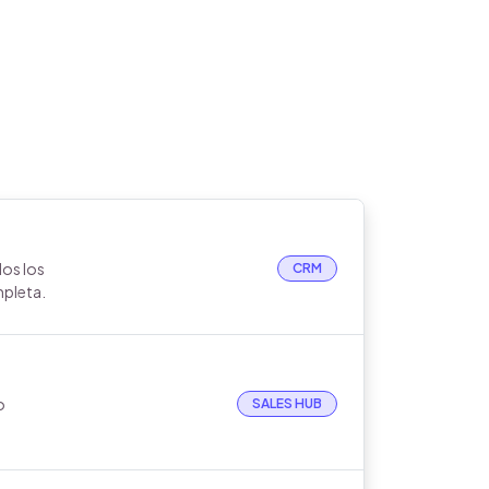
os los
CRM
mpleta.
o
SALES HUB