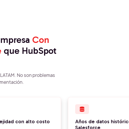
 empresa
Con
e
que HubSpot
n LATAM. No son problemas
ementación.
ejidad con alto costo
Años de datos históric
Salesforce