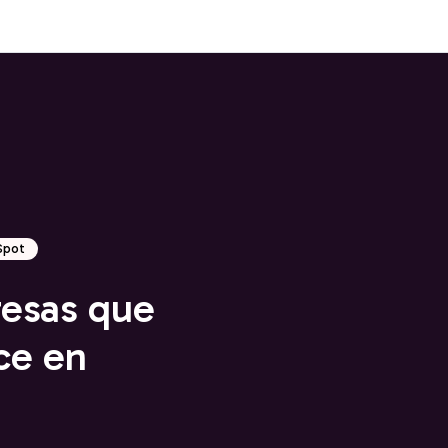
bSpot
esas que
ce en