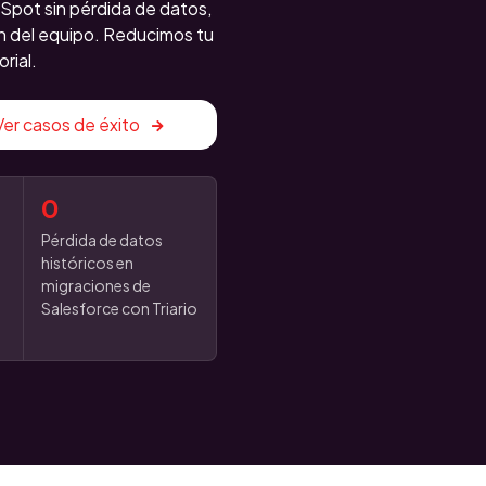
Spot sin pérdida de datos,
n del equipo. Reducimos tu
rial.
Ver casos de éxito
0
Pérdida de datos
o
históricos en
migraciones de
Salesforce con Triario