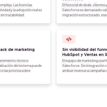
ompleja. Las licencias
El historial de deals, client
vidad y la adopción real es
Salesforce es demasiado vali
sin trazabilidad.
migración estructurado, ese 
tack de marketing
Sin visibilidad del fu
HubSpot y Ventas en S
tenimiento técnico
El equipo de marketing usa H
lización del sistema puede
Salesforce. Sin integración c
o las prioriza sobre
atribuir revenue a campañas