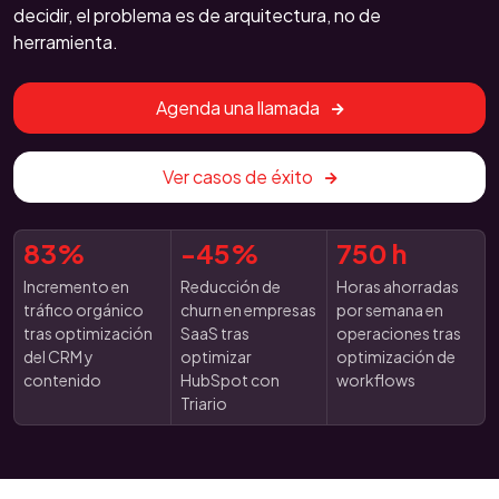
decidir, el problema es de arquitectura, no de
herramienta.
Agenda una llamada
Ver casos de éxito
83%
-45%
750 h
Incremento en
Reducción de
Horas ahorradas
tráfico orgánico
churn en empresas
por semana en
tras optimización
SaaS tras
operaciones tras
del CRM y
optimizar
optimización de
contenido
HubSpot con
workflows
Triario