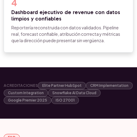
4
Dashboard ejecutivo de revenue con datos
limpios y confiables
Reportería reconstruida con datos validados. Pipeline
real, forecast confiable, atribución correcta y métricas
que la dirección puede presentar sin vergüenza.
ACREDITACIONES
Elite Partner HubSpot
CRM Implementation
Custom Integration
Snowflake AI Data Cloud
Google Premier 2025
ISO 27001