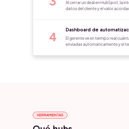
3
Al cerrar un deal en HubSpot, la i
datos del cliente y el valor acor
Dashboard de automatizaci
4
El gerente ve en tiempo real cuá
enviadas automáticamente y el t
HERRAMIENTAS
Qué hubs