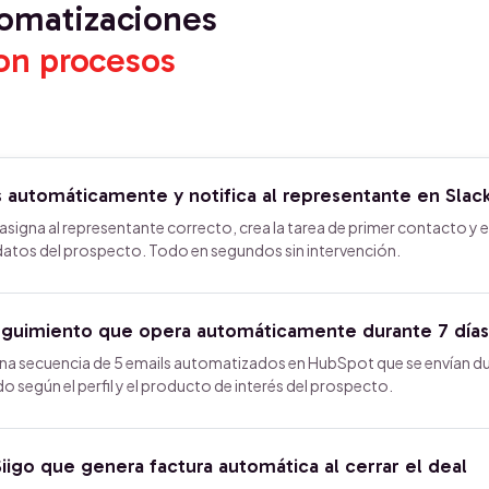
tomatizaciones
on procesos
 automáticamente y notifica al representante en Slac
asigna al representante correcto, crea la tarea de primer contacto y e
 datos del prospecto. Todo en segundos sin intervención.
eguimiento que opera automáticamente durante 7 días
 una secuencia de 5 emails automatizados en HubSpot que se envían d
 según el perfil y el producto de interés del prospecto.
igo que genera factura automática al cerrar el deal