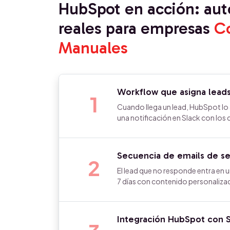
HubSpot en acción: au
reales para empresas
C
Manuales
Workflow que asigna leads
1
Cuando llega un lead, HubSpot lo 
una notificación en Slack con los
Secuencia de emails de s
2
El lead que no responde entra en
7 días con contenido personalizado
Integración HubSpot con Si