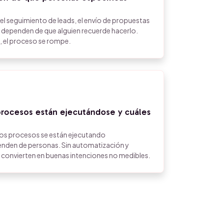
l seguimiento de leads, el envío de propuestas
s dependen de que alguien recuerde hacerlo.
 el proceso se rompe.
 procesos están ejecutándose y cuáles
 los procesos se están ejecutando
den de personas. Sin automatización y
e convierten en buenas intenciones no medibles.