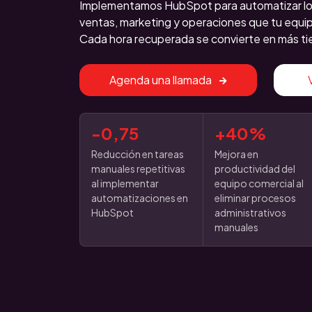
Implementamos HubSpot para automatizar los
ventas, marketing y operaciones que tu equ
Cada hora recuperada se convierte en más t
Agenda una llamada
-0,75
+40%
Reducción en tareas
Mejora en
manuales repetitivas
productividad del
al implementar
equipo comercial al
automatizaciones en
eliminar procesos
HubSpot
administrativos
manuales