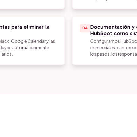
tas para eliminar la
Documentación y e
04
HubSpot como sis
lack, Google Calendar y las
Configuramos HubSpot 
s fluyan automáticamente
comerciales: cada proc
iarlos.
los pasos, los responsab