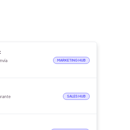
k
nvía
MARKETING HUB
urante
SALES HUB