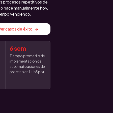
 procesos repetitivos de
ipo hace manualmente hoy.
iempo vendiendo.
Ver casos de éxito
6 sem
Tiempo promedio de
implementación de
automatizaciones de
proceso en HubSpot