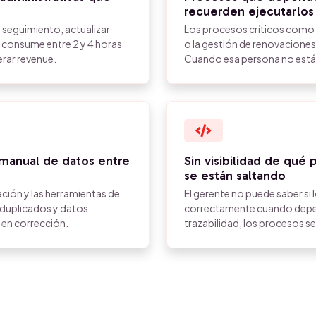
recuerden ejecutarlos
e seguimiento, actualizar
Los procesos críticos como e
s consume entre 2 y 4 horas
o la gestión de renovacione
erar revenue.
Cuando esa persona no está,
 manual de datos entre
Sin visibilidad de qué
se están saltando
ación y las herramientas de
El gerente no puede saber si
 duplicados y datos
correctamente cuando depen
 en corrección.
trazabilidad, los procesos s