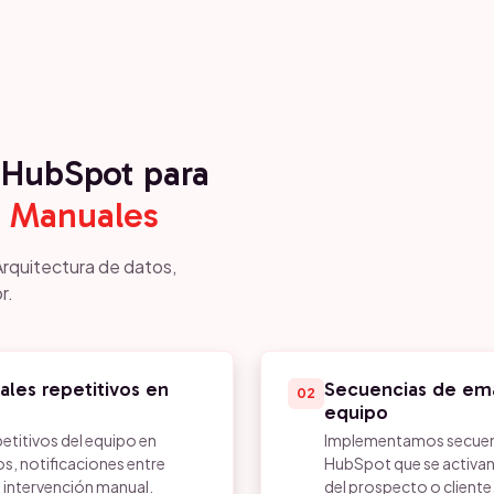
HubSpot para
s Manuales
Arquitectura de datos,
r.
ales repetitivos en
Secuencias de ema
02
equipo
etitivos del equipo en
Implementamos secuenc
s, notificaciones entre
HubSpot que se activa
 intervención manual.
del prospecto o cliente