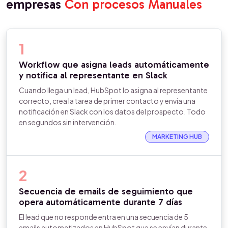
empresas
Con procesos Manuales
1
Workflow que asigna leads automáticamente
y notifica al representante en Slack
Cuando llega un lead, HubSpot lo asigna al representante
correcto, crea la tarea de primer contacto y envía una
notificación en Slack con los datos del prospecto. Todo
en segundos sin intervención.
MARKETING HUB
2
Secuencia de emails de seguimiento que
opera automáticamente durante 7 días
El lead que no responde entra en una secuencia de 5
emails automatizados en HubSpot que se envían durante