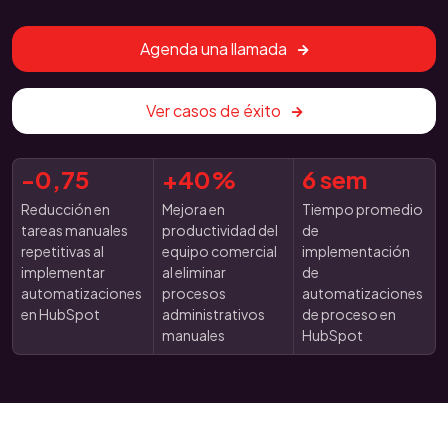
Agenda una llamada
Ver casos de éxito
-0,75
+40%
6 sem
Reducción en
Mejora en
Tiempo promedio
tareas manuales
productividad del
de
repetitivas al
equipo comercial
implementación
implementar
al eliminar
de
automatizaciones
procesos
automatizaciones
en HubSpot
administrativos
de proceso en
manuales
HubSpot