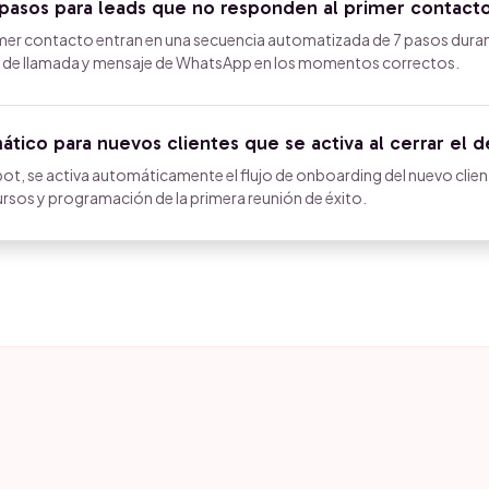
pasos para leads que no responden al primer contact
imer contacto entran en una secuencia automatizada de 7 pasos dura
ea de llamada y mensaje de WhatsApp en los momentos correctos.
tico para nuevos clientes que se activa al cerrar el d
ot, se activa automáticamente el flujo de onboarding del nuevo clien
ursos y programación de la primera reunión de éxito.