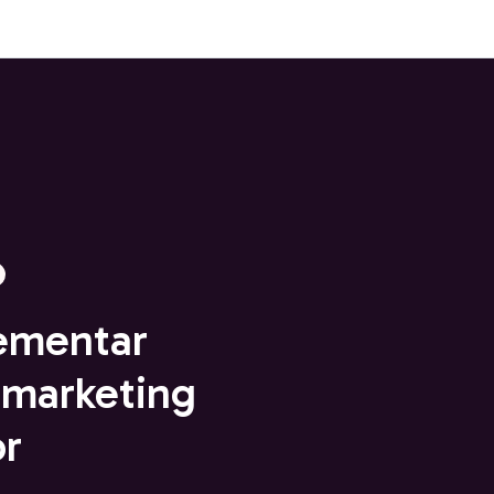
ementar
 marketing
or