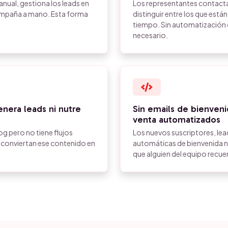
nual, gestiona los leads en
Los representantes contacta
campaña a mano. Esta forma
distinguir entre los que está
tiempo. Sin automatización d
necesario.
nera leads ni nutre
Sin emails de bienveni
venta automatizados
g pero no tiene flujos
Los nuevos suscriptores, lea
e conviertan ese contenido en
automáticas de bienvenida n
que alguien del equipo recu