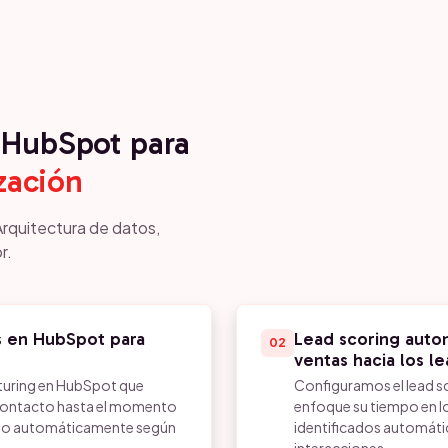
HubSpot para
zación
Arquitectura de datos,
r.
s en HubSpot para
Lead scoring autom
02
ventas hacia los l
turing en HubSpot que
Configuramos el lead s
contacto hasta el momento
enfoque su tiempo en l
ado automáticamente según
identificados automát