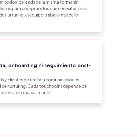
n todos los leads de la misma forma sin
n listos para comprar y los que necesitan más
e nurturing, el equipo trabaja más de lo
da, onboarding ni seguimiento post-
ds y clientes no reciben comunicaciones
i de nurturing. Cada touchpoint depende de
erde enviarlo manualmente.