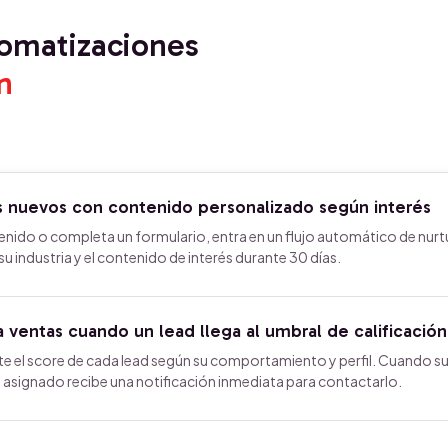
tomatizaciones
n
ds nuevos con contenido personalizado según interés
nido o completa un formulario, entra en un flujo automático de nurt
 industria y el contenido de interés durante 30 días.
a ventas cuando un lead llega al umbral de calificación
 el score de cada lead según su comportamiento y perfil. Cuando s
e asignado recibe una notificación inmediata para contactarlo.