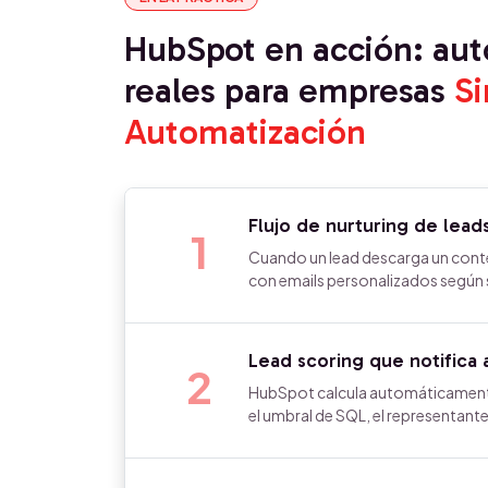
HubSpot en acción: au
reales para empresas
Si
Automatización
Flujo de nurturing de lea
1
Cuando un lead descarga un conte
con emails personalizados según su
Lead scoring que notifica 
2
HubSpot calcula automáticamente
el umbral de SQL, el representant