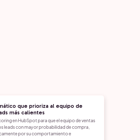
ático que prioriza al equipo de
eads más calientes
coring en HubSpot para que el equipo de ventas
os leads con mayor probabilidad de compra,
icamente por su comportamiento e