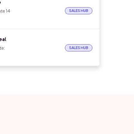
o
nte 14
SALES HUB
eal
te:
SALES HUB