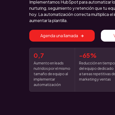
Implementamos HubSpot para automatizar lo
nurturing, seguimiento y retención que tu e
hoy. La automatización correcta multiplica el
aumentar la plantilla.
Agenda una llamada
0,7
-65%
Aumento en leads
Reducción en tiemp
nutridos por el mismo
del equipo dedicado
tamaño de equipo al
a tareas repetitivas d
implementar
marketing y ventas
automatización