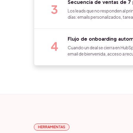
Secuencia de ventas de 7 
3
Los leads que no responden al pr
días: emails personalizados, tar
Flujo de onboarding automá
4
Cuando un deal se cierra en HubSp
email de bienvenida, acceso a rec
HERRAMIENTAS