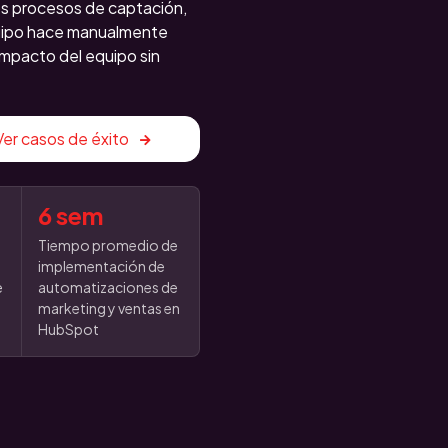
s procesos de captación,
quipo hace manualmente
 impacto del equipo sin
Ver casos de éxito
6 sem
o
Tiempo promedio de
implementación de
e
automatizaciones de
marketing y ventas en
HubSpot