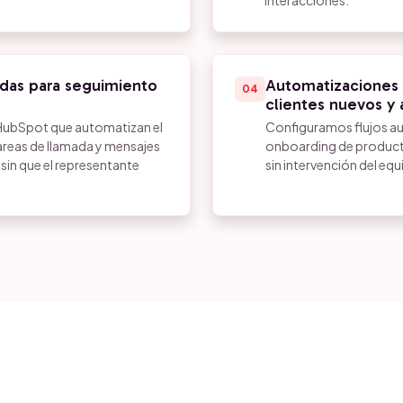
interacciones.
das para seguimiento
Automatizaciones 
04
clientes nuevos y 
HubSpot que automatizan el
Configuramos flujos au
areas de llamada y mensajes
onboarding de product
in que el representante
sin intervención del eq