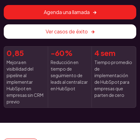
Agenda una llamada
Ver casos de éxito
0,85
-60%
4 sem
Mejora en
Reducción en
Tiempo promedio
visibilidad del
tiempo de
de
pipeline al
seguimiento de
implementación
implementar
leads al centralizar
de HubSpot para
HubSpot en
en HubSpot
empresas que
empresas sin CRM
parten de cero
previo