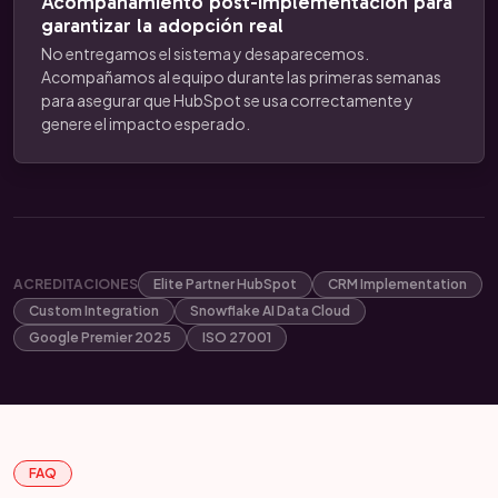
Acompañamiento post-implementación para
garantizar la adopción real
No entregamos el sistema y desaparecemos.
Acompañamos al equipo durante las primeras semanas
para asegurar que HubSpot se usa correctamente y
genere el impacto esperado.
ACREDITACIONES
Elite Partner HubSpot
CRM Implementation
Custom Integration
Snowflake AI Data Cloud
Google Premier 2025
ISO 27001
FAQ