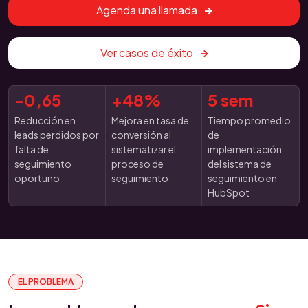
Agenda una llamada
Ver casos de éxito
-0,65
+48%
5 sem
Reducción en
Mejora en tasa de
Tiempo promedio
leads perdidos por
conversión al
de
falta de
sistematizar el
implementación
seguimiento
proceso de
del sistema de
oportuno
seguimiento
seguimiento en
HubSpot
EL PROBLEMA