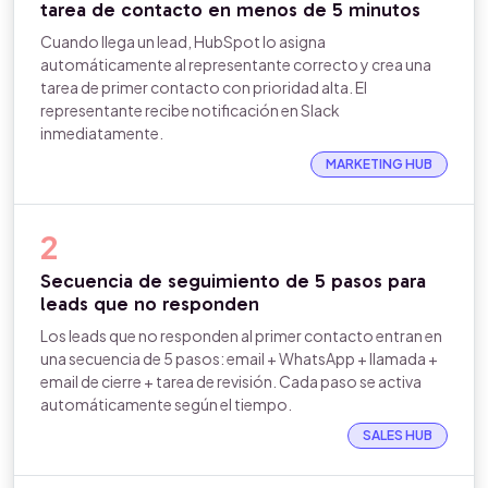
tarea de contacto en menos de 5 minutos
Cuando llega un lead, HubSpot lo asigna
automáticamente al representante correcto y crea una
tarea de primer contacto con prioridad alta. El
representante recibe notificación en Slack
inmediatamente.
MARKETING HUB
2
Secuencia de seguimiento de 5 pasos para
leads que no responden
Los leads que no responden al primer contacto entran en
una secuencia de 5 pasos: email + WhatsApp + llamada +
email de cierre + tarea de revisión. Cada paso se activa
automáticamente según el tiempo.
SALES HUB