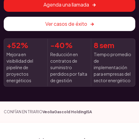
Agenda una llamada
Ver casos de éxito
+52%
-40%
8 sem
Mejora en
Reducción en
Tiempo promedio
visibilidad del
contratos de
de
pipeline de
suministro
implementación
proyectos
perdidos por falta
para empresas del
energéticos
de gestión
sector energético
CONFÍAN EN TRIARIO
Veolia
Gascold Holding
ISA