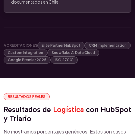
documentados en Chile.
ACREDITACIONES
Elite Partner HubSpot
CRM Implementation
Custom Integration
Snowflake AI Data Cloud
Google Premier 2025
ISO 27001
RESULTADOS REALES
Resultados de
Logística
con HubSpot
y Triario
No mostramos porcentajes genéricos. Estos son casos