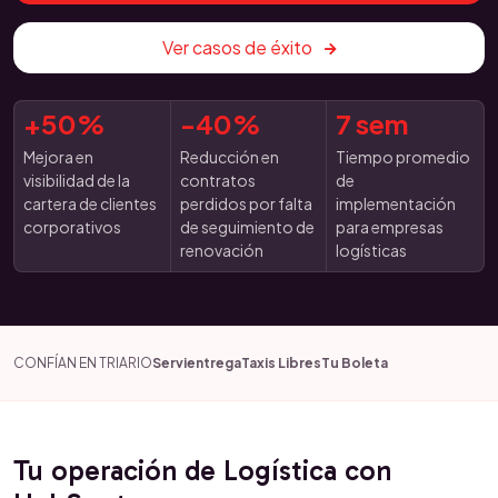
Ver casos de éxito
+50%
-40%
7 sem
Mejora en
Reducción en
Tiempo promedio
visibilidad de la
contratos
de
cartera de clientes
perdidos por falta
implementación
corporativos
de seguimiento de
para empresas
renovación
logísticas
CONFÍAN EN TRIARIO
Servientrega
Taxis Libres
Tu Boleta
Tu operación de Logística con