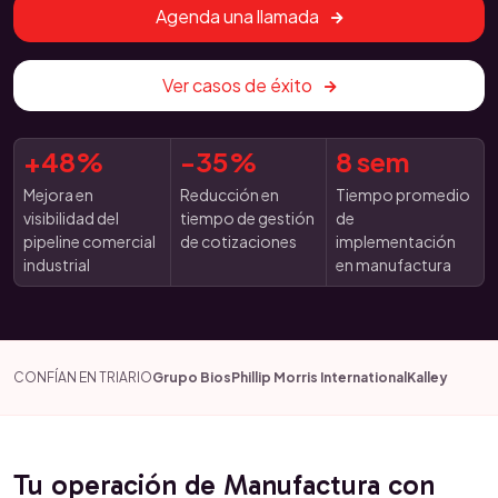
Agenda una llamada
Ver casos de éxito
+48%
-35%
8 sem
Mejora en
Reducción en
Tiempo promedio
visibilidad del
tiempo de gestión
de
pipeline comercial
de cotizaciones
implementación
industrial
en manufactura
CONFÍAN EN TRIARIO
Grupo Bios
Phillip Morris International
Kalley
Tu operación de Manufactura con