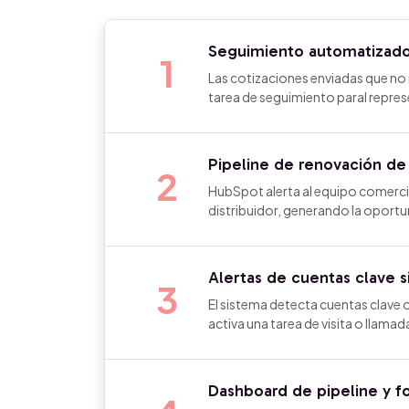
Seguimiento automatizado 
1
Las cotizaciones enviadas que no
tarea de seguimiento paral repre
Pipeline de renovación de
2
HubSpot alerta al equipo comerci
distribuidor, generando la oportun
Alertas de cuentas clave s
3
El sistema detecta cuentas clave o
activa una tarea de visita o llama
Dashboard de pipeline y fo