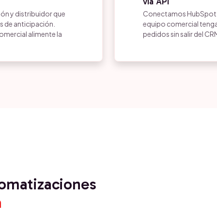
via API
ón y distribuidor que
Conectamos HubSpot co
 de anticipación.
equipo comercial tenga 
omercial alimente la
pedidos sin salir del CR
tomatizaciones
a