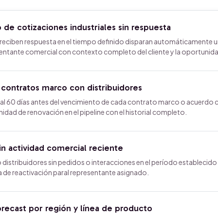
de cotizaciones industriales sin respuesta
 reciben respuesta en el tiempo definido disparan automáticamente 
sentante comercial con contexto completo del cliente y la oportunid
 contratos marco con distribuidores
al 60 días antes del vencimiento de cada contrato marco o acuerdo 
idad de renovación en el pipeline con el historial completo.
in actividad comercial reciente
 distribuidores sin pedidos o interacciones en el período establecido
da de reactivación paral representante asignado.
recast por región y línea de producto