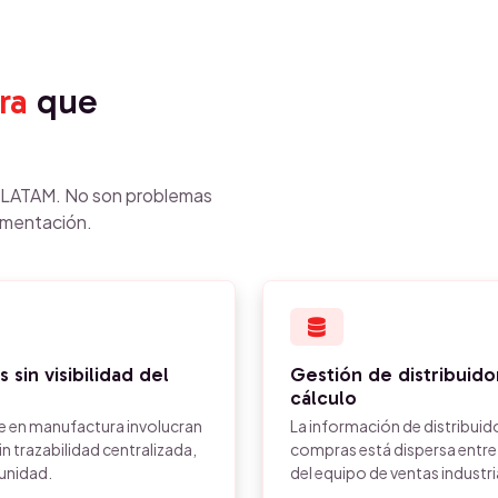
ra
que
n LATAM. No son problemas
ementación.
 sin visibilidad del
Gestión de distribuido
cálculo
re en manufactura involucran
La información de distribuid
n trazabilidad centralizada,
compras está dispersa entre
tunidad.
del equipo de ventas industri