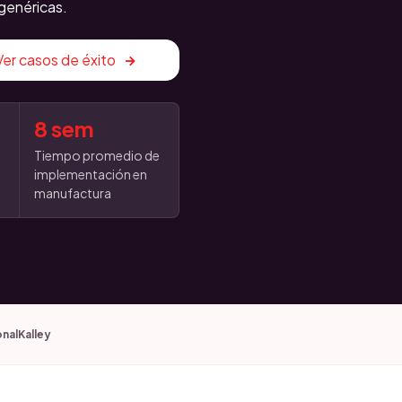
genéricas.
Ver casos de éxito
8 sem
o
Tiempo promedio de
implementación en
manufactura
onal
Kalley