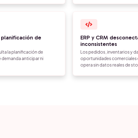
 planificación de
ERP y CRM desconecta
inconsistentes
ulta la planificación de
Los pedidos, inventarios y da
 demanda anticipar ni
oportunidades comerciales e
opera sin datos reales de st