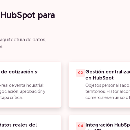
HubSpot para
Arquitectura de datos,
r.
 de cotización y
Gestión centraliza
02
en HubSpot
real de venta industrial:
Objetos personalizados
egociación, aprobación y
territorios. Historial 
apa crítica.
comerciales en un solo 
atos reales del
Integración HubSp
04