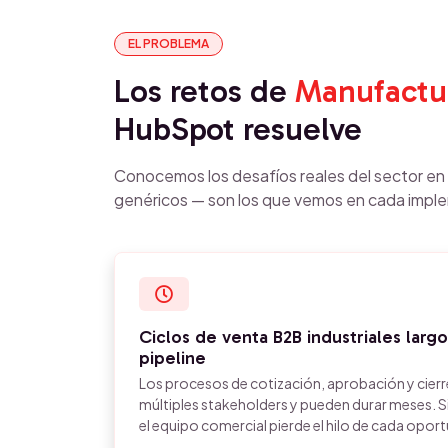
EL PROBLEMA
Los retos de
Manufactu
HubSpot resuelve
Conocemos los desafíos reales del sector e
genéricos — son los que vemos en cada impl
Ciclos de venta B2B industriales largos
pipeline
Los procesos de cotización, aprobación y cier
múltiples stakeholders y pueden durar meses. Si
el equipo comercial pierde el hilo de cada opor