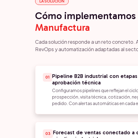
LA SOLUCIÓN
Cómo implementamos 
Manufactura
Cada solución responde a un reto concreto. 
RevOps y automatización adaptadas al secto
Pipeline B2B industrial con etapas
01
aprobación técnica
Configuramos pipelines que reflejan el ciclo 
prospección, visita técnica, cotización, n
pedido. Con alertas automáticas en cada et
Forecast de ventas conectado a d
03