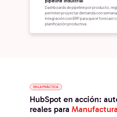
pipeline industrial
Dashboards de pipeline por producto, regi
permiten proyectar demanda con semanas
Integración con ERP para que el forecast c
planificación productiva.
EN LA PRÁCTICA
HubSpot en acción: au
reales para
Manufactur