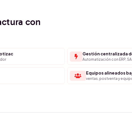
actura con
cotizac
Gestión centralizada d
ador
Automatización con ERP, SAP
Equipos alineados b
ventas, postventa y equi