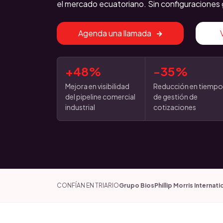
el mercado ecuatoriano. Sin configuraciones 
Agenda una llamada
+48%
-35%
Mejora en visibilidad
Reducción en tiemp
del pipeline comercial
de gestión de
industrial
cotizaciones
CONFÍAN EN TRIARIO
Grupo Bios
Phillip Morris Internati