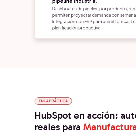
pipeline industrial
Dashboards de pipeline por producto, regi
permiten proyectar demanda con semanas
Integración con ERP para que el forecast c
planificación productiva.
EN LA PRÁCTICA
HubSpot en acción: au
reales para
Manufactur