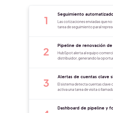
Seguimiento automatizado 
1
Las cotizaciones enviadas que no
tarea de seguimiento paral repre
Pipeline de renovación de
2
HubSpot alerta al equipo comerci
distribuidor, generando la oportun
Alertas de cuentas clave s
3
El sistema detecta cuentas clave o
activa una tarea de visita o llama
Dashboard de pipeline y fo