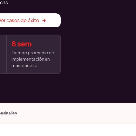
cas.
Ver casos de éxito
8 sem
o
Tiempo promedio de
implementación en
manufactura
onal
Kalley