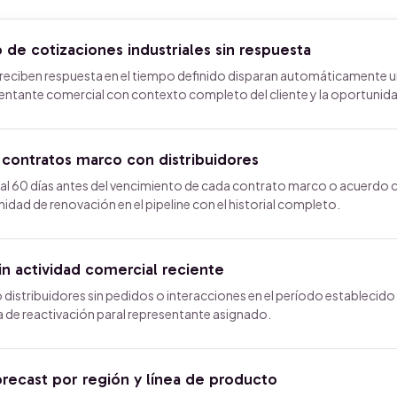
de cotizaciones industriales sin respuesta
 reciben respuesta en el tiempo definido disparan automáticamente 
sentante comercial con contexto completo del cliente y la oportunid
 contratos marco con distribuidores
al 60 días antes del vencimiento de cada contrato marco o acuerdo 
idad de renovación en el pipeline con el historial completo.
in actividad comercial reciente
 distribuidores sin pedidos o interacciones en el período establecido
da de reactivación paral representante asignado.
recast por región y línea de producto