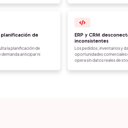
 planificación de
ERP y CRM desconecta
inconsistentes
ulta la planificación de
Los pedidos, inventarios y da
 demanda anticipar ni
oportunidades comerciales e
opera sin datos reales de st