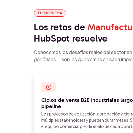
EL PROBLEMA
Los retos de
Manufactu
HubSpot resuelve
Conocemos los desafíos reales del sector e
genéricos — son los que vemos en cada impl
Ciclos de venta B2B industriales largos
pipeline
Los procesos de cotización, aprobación y cier
múltiples stakeholders y pueden durar meses. Si
el equipo comercial pierde el hilo de cada opor