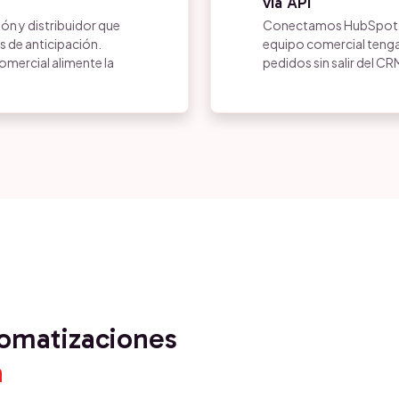
via API
ón y distribuidor que
Conectamos HubSpot co
 de anticipación.
equipo comercial tenga 
omercial alimente la
pedidos sin salir del CR
tomatizaciones
a