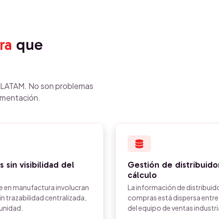
ra
que
n LATAM. No son problemas
ementación.
 sin visibilidad del
Gestión de distribuido
cálculo
re en manufactura involucran
La información de distribuid
n trazabilidad centralizada,
compras está dispersa entre
tunidad.
del equipo de ventas industri