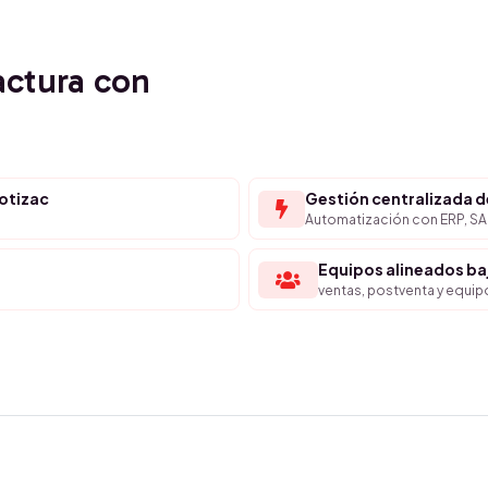
actura con
cotizac
Gestión centralizada d
Automatización con ERP, SAP
Equipos alineados b
ventas, postventa y equi