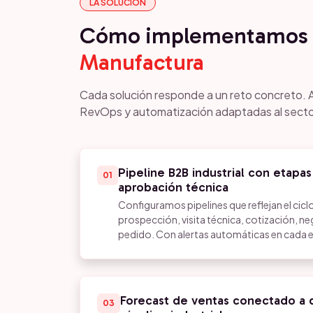
LA SOLUCIÓN
Cómo implementamos 
Manufactura
Cada solución responde a un reto concreto. 
RevOps y automatización adaptadas al secto
Pipeline B2B industrial con etapas
01
aprobación técnica
Configuramos pipelines que reflejan el ciclo 
prospección, visita técnica, cotización, n
pedido. Con alertas automáticas en cada et
Forecast de ventas conectado a d
03