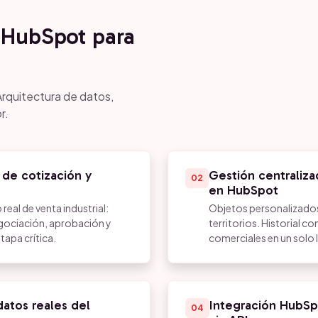
HubSpot para
Arquitectura de datos,
r.
 de cotización y
Gestión centraliza
02
en HubSpot
real de venta industrial:
Objetos personalizados
egociación, aprobación y
territorios. Historial 
apa crítica.
comerciales en un solo 
atos reales del
Integración HubSp
04