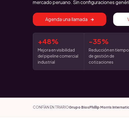
mercado peruano. Sin configuraciones genéri
Agenda una llamada
+48%
-35%
Mejora en visibilidad
Reducción en tiemp
del pipeline comercial
de gestión de
industrial
cotizaciones
CONFÍAN EN TRIARIO
Grupo Bios
Phillip Morris Internati