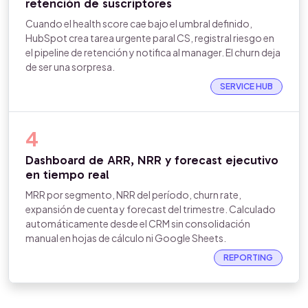
retención de suscriptores
Cuando el health score cae bajo el umbral definido,
HubSpot crea tarea urgente paral CS, registral riesgo en
el pipeline de retención y notifica al manager. El churn deja
de ser una sorpresa.
SERVICE HUB
4
Dashboard de ARR, NRR y forecast ejecutivo
en tiempo real
MRR por segmento, NRR del período, churn rate,
expansión de cuenta y forecast del trimestre. Calculado
automáticamente desde el CRM sin consolidación
manual en hojas de cálculo ni Google Sheets.
REPORTING