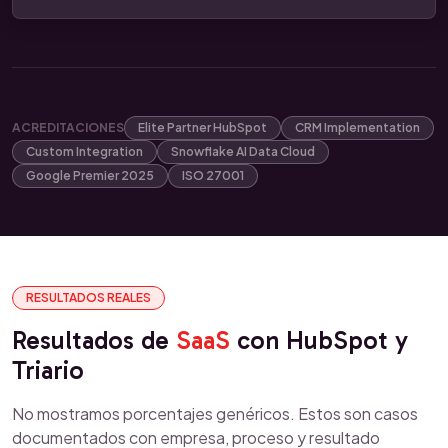
ACREDITACIONES
Elite Partner HubSpot
CRM Implementation
Custom Integration
Snowflake AI Data Cloud
Google Premier 2025
ISO 27001
RESULTADOS REALES
Resultados de
SaaS
con HubSpot y
Triario
No mostramos porcentajes genéricos. Estos son casos
documentados con empresa, proceso y resultado