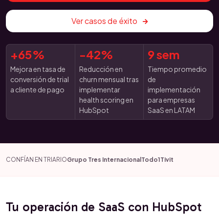
Ver casos de éxito
+65%
-42%
9 sem
Mejora en tasa de
Reducción en
Tiempo promedio
conversión de trial
churn mensual tras
de
a cliente de pago
implementar
implementación
health scoring en
para empresas
HubSpot
SaaS en LATAM
CONFÍAN EN TRIARIO
Grupo Tres Internacional
Todo1
Tivit
Tu operación de SaaS con HubSpot