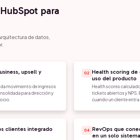
HubSpot para
Arquitectura de datos,
r.
siness, upsell y
Health scoring de 
02
uso del producto
ada movimiento de ingresos
Health scores calculado
onsolidada para dirección y
tickets abiertos y NPS.
ocio.
cuando un cliente entra
 clientes integrado
RevOps que conect
04
en un solo sistem