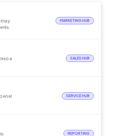
tria y
MARKETING HUB
erés.
ceso a
SALES HUB
o en el
SERVICE HUB
do
REPORTING