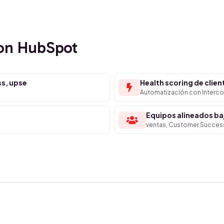
con HubSpot
ss, upse
Health scoring de clie
Automatización con Intercom
Equipos alineados b
ventas, Customer Succes