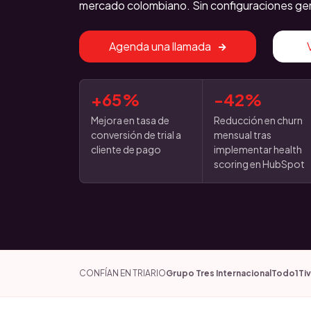
mercado colombiano. Sin configuraciones ge
Agenda una llamada
+65%
-42%
Mejora en tasa de
Reducción en churn
conversión de trial a
mensual tras
cliente de pago
implementar health
scoring en HubSpot
CONFÍAN EN TRIARIO
Grupo Tres Internacional
Todo1
Tiv