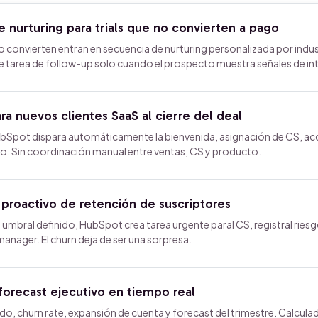
 nurturing para trials que no convierten a pago
 no convierten entran en secuencia de nurturing personalizada por indus
 tarea de follow-up solo cuando el prospecto muestra señales de int
a nuevos clientes SaaS al cierre del deal
HubSpot dispara automáticamente la bienvenida, asignación de CS, ac
to. Sin coordinación manual entre ventas, CS y producto.
 proactivo de retención de suscriptores
 umbral definido, HubSpot crea tarea urgente paral CS, registral riesg
 manager. El churn deja de ser una sorpresa.
orecast ejecutivo en tiempo real
, churn rate, expansión de cuenta y forecast del trimestre. Calcula