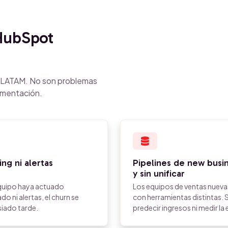
HubSpot
n LATAM. No son problemas
ementación.
ng ni alertas
Pipelines de new busi
y sin unificar
 equipo haya actuado
Los equipos de ventas nuevas
o ni alertas, el churn se
con herramientas distintas. S
iado tarde.
predecir ingresos ni medir la 