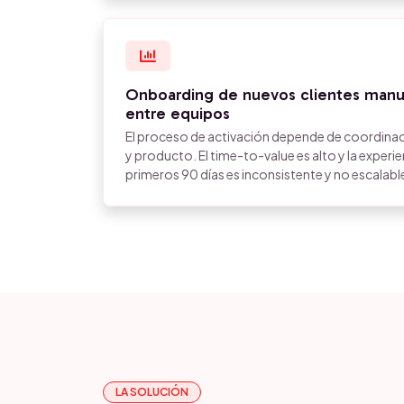
Onboarding de nuevos clientes manual
entre equipos
El proceso de activación depende de coordinac
y producto. El time-to-value es alto y la experien
primeros 90 días es inconsistente y no escalabl
LA SOLUCIÓN