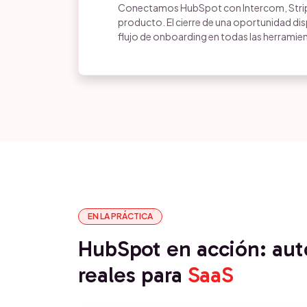
Conectamos HubSpot con Intercom, Strip
producto. El cierre de una oportunidad d
flujo de onboarding en todas las herramie
EN LA PRÁCTICA
HubSpot en acción: au
reales para
SaaS