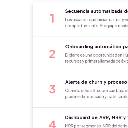
Secuencia automatizada de
1
Los usuarios que inician un trial y
comportamiento. El equipo recibe
Onboarding automático par
2
El cierre de una oportunidad en 
recursos y primera llamada de éxi
Alerta de churn y proceso
3
Cuando el health score cae bajo el
pipeline de retención y notifica al
Dashboard de ARR, NRR y f
4
MRR por segmento, NRR del período