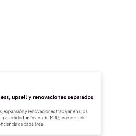
ness, upsell y renovaciones separados
, expansión y renovaciones trabajan en silos
in visibilidad unificada del MRR, es imposible
eficiencia de cada área.