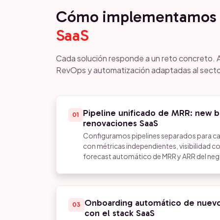
Cómo implementamos 
SaaS
Cada solución responde a un reto concreto. 
RevOps y automatización adaptadas al secto
Pipeline unificado de MRR: new bu
01
renovaciones SaaS
Configuramos pipelines separados para c
con métricas independientes, visibilidad c
forecast automático de MRR y ARR del neg
Onboarding automático de nuevos
03
con el stack SaaS