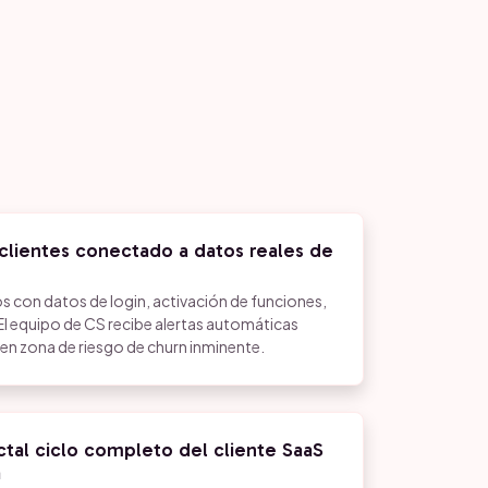
clientes conectado a datos reales de
s con datos de login, activación de funciones,
 El equipo de CS recibe alertas automáticas
 en zona de riesgo de churn inminente.
al ciclo completo del cliente SaaS
a