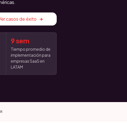
néricas.
Ver casos de éxito
9 sem
Tiempo promedio de
implementación para
empresas SaaS en
LATAM
it