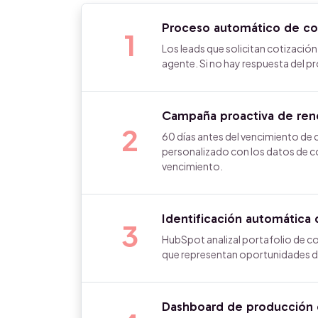
Proceso automático de co
1
Los leads que solicitan cotizació
agente. Si no hay respuesta del p
Campaña proactiva de reno
2
60 días antes del vencimiento de 
personalizado con los datos de co
vencimiento.
Identificación automática 
3
HubSpot analizal portafolio de c
que representan oportunidades de
Dashboard de producción 