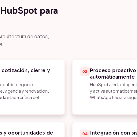
HubSpot para
Arquitectura de datos,
r.
cotización, cierre y
Proceso proactivo
02
automáticamente
o real del negocio
HubSpot alerta al agent
e, vigencia y renovación.
y activa automáticamen
da etapa crítica del
WhatsApp hacial asegur
es y oportunidades de
Integración con si
04