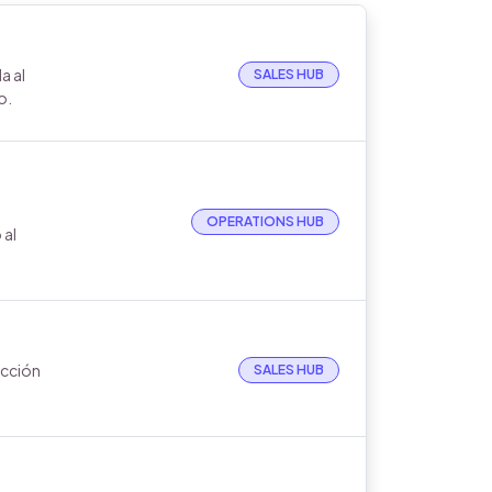
a al
SALES HUB
o.
OPERATIONS HUB
 al
ección
SALES HUB