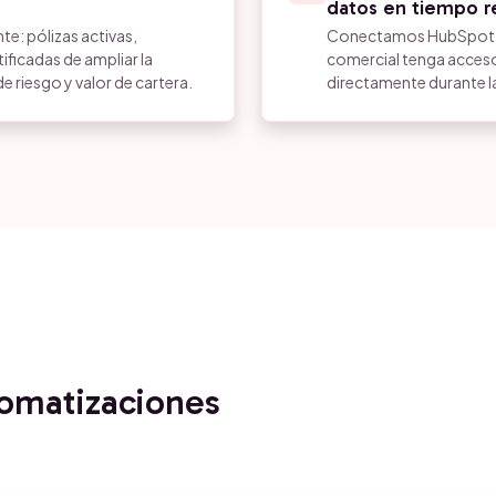
datos en tiempo r
te: pólizas activas,
Conectamos HubSpot co
ficadas de ampliar la
comercial tenga acceso 
 riesgo y valor de cartera.
directamente durante la
tomatizaciones