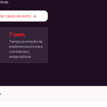
ricas.
Ver casos de éxito
7 sem
Tiempo promedio de
implementación para
corredurías y
aseguradoras
e