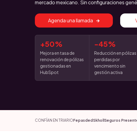
mercado mexicano. Sin configuraciones gené
Agenda una llamada
+50%
-45%
Mejora en tasa de
Reducción en pólizas
renovación de pólizas
perdidas por
gestionadas en
vencimiento sin
HubSpot
gestión activa
CONFÍAN EN TRIARIO
Fepasded
Skholl
Seguros Present