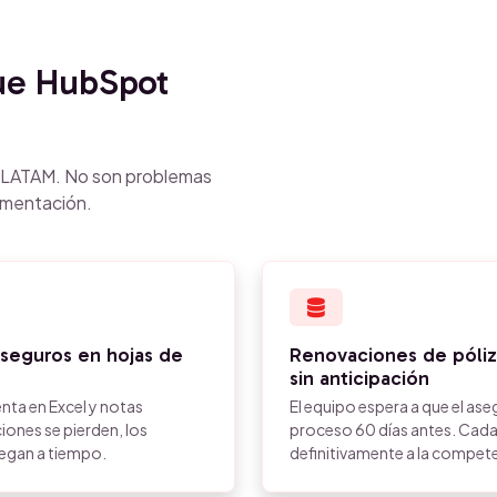
e HubSpot
n LATAM. No son problemas
ementación.
 seguros en hojas de
Renovaciones de póliz
sin anticipación
nta en Excel y notas
El equipo espera a que el aseg
iones se pierden, los
proceso 60 días antes. Cada
legan a tiempo.
definitivamente a la compet