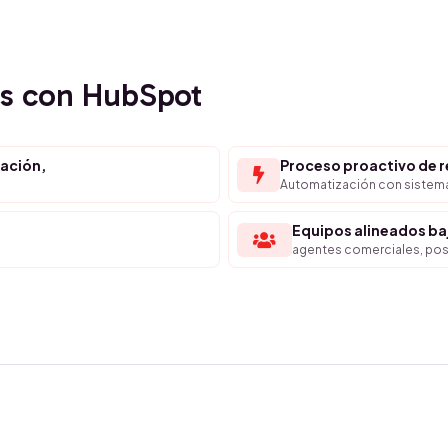
os con HubSpot
zación,
Proceso proactivo de r
Automatización con sistema
Equipos alineados b
agentes comerciales, post