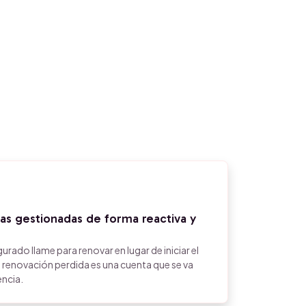
as gestionadas de forma reactiva y
urado llame para renovar en lugar de iniciar el
 renovación perdida es una cuenta que se va
encia.