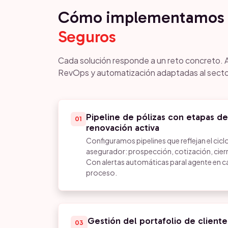
Cómo implementamos 
Seguros
Cada solución responde a un reto concreto. 
RevOps y automatización adaptadas al secto
Pipeline de pólizas con etapas de 
01
renovación activa
Configuramos pipelines que reflejan el cicl
asegurador: prospección, cotización, cierr
Con alertas automáticas paral agente en ca
proceso.
Gestión del portafolio de client
03