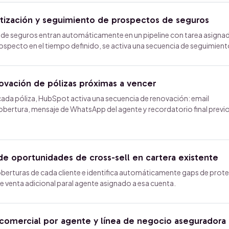
tización y seguimiento de prospectos de seguros
n de seguros entran automáticamente en un pipeline con tarea asignad
rospecto en el tiempo definido, se activa una secuencia de seguimient
vación de pólizas próximas a vencer
cada póliza, HubSpot activa una secuencia de renovación: email
bertura, mensaje de WhatsApp del agente y recordatorio final previo
de oportunidades de cross-sell en cartera existente
oberturas de cada cliente e identifica automáticamente gaps de prot
 venta adicional paral agente asignado a esa cuenta.
comercial por agente y línea de negocio aseguradora