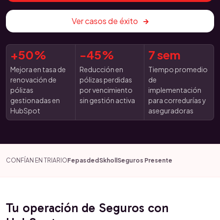
Ver casos de éxito
+50%
-45%
7 sem
Mejora en tasa de
Reducción en
Tiempo promedio
renovación de
pólizas perdidas
de
pólizas
por vencimiento
implementación
gestionadas en
sin gestión activa
para corredurías y
HubSpot
aseguradoras
CONFÍAN EN TRIARIO
Fepasded
Skholl
Seguros Presente
Tu operación de Seguros con