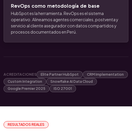
RevOps como metodología de base
HubSpot es la herramienta. RevOps es el sistema
operativo. Alineamos agentes comerciales, postventa y
servicio al cliente asegurador con datos compartidos y
procesos documentados en Perú.
ACREDITACIONES
Elite Partner HubSpot
CRM Implementation
Custom Integration
Snowflake AI Data Cloud
Google Premier 2025
ISO 27001
RESULTADOS REALES