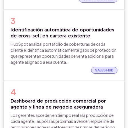
3
Identificación automática de oportunidades
de cross-sell en cartera existente
HubSpot analizal portafolio de coberturas de cada
cliente e identifica automáticamente gaps de protección
que representan oportunidades de venta adicional paral
agente asignado a esa cuenta.
SALES HUB
4
Dashboard de producción comercial por
agente y línea de negocio aseguradora
Los gerentes acceden en tiempo real a la producción de
cada agente, las pólizas próximas a vencer, el pipeline de
renovaciones activas y el forecast de primas del período