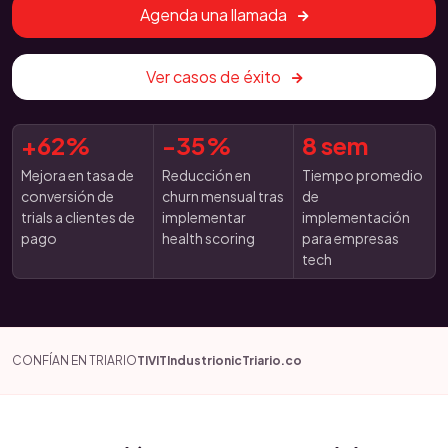
Agenda una llamada
Ver casos de éxito
+62%
-35%
8 sem
Mejora en tasa de
Reducción en
Tiempo promedio
conversión de
churn mensual tras
de
trials a clientes de
implementar
implementación
pago
health scoring
para empresas
tech
CONFÍAN EN TRIARIO
TIVIT
Industrionic
Triario.co