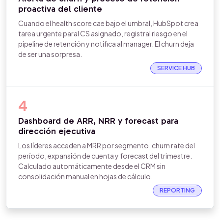
proactiva del cliente
Cuando el health score cae bajo el umbral, HubSpot crea
tarea urgente paral CS asignado, registral riesgo en el
pipeline de retención y notifica al manager. El churn deja
de ser una sorpresa.
SERVICE HUB
4
Dashboard de ARR, NRR y forecast para
dirección ejecutiva
Los líderes acceden a MRR por segmento, churn rate del
período, expansión de cuenta y forecast del trimestre.
Calculado automáticamente desde el CRM sin
consolidación manual en hojas de cálculo.
REPORTING