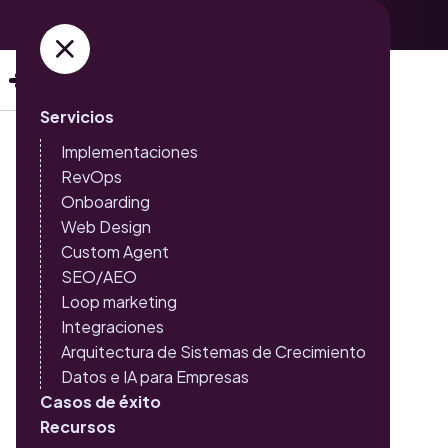
Adquiere ya tus entradas →
Servicios
Implementaciones
Inbound Marketing en
RevOps
modo Loop: deja de
Onboarding
Web Design
planear campañas y
Custom Agent
SEO/AEO
empieza a operar
Loop marketing
crecimiento
Integraciones
Arquitectura de Sistemas de Crecimiento
Datos e IA para Empresas
Ofrecemos un servicio de inbound marketing continuo,
Casos de éxito
impulsado por IA, que aprende, se adapta y mejora sus
Recursos
resultados en cada ciclo de 10 días (sprint loop).