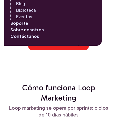
Combinamos metodologías ágiles, estrategia humana y
Blog
automatización inteligente para acelerar resultados
Biblioteca
comerciales, integrando inteligencia artificial en todas
Eventos
las fases del inbound marketing.
Soporte
Sobre nosotros
Contáctanos
¡Habla con un asesor!
Descubre cómo funciona
Cómo funciona Loop
Marketing
Loop marketing se opera por sprints: ciclos
de 10 días hábiles