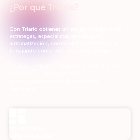
¿Por qué Triario?
Con Triario obtienes un equipo integrado de
estrategas, especialistas en HubSpot,
automatización, contenidos y performance
trabajando como extensión de tu equipo.
Triario es un HubSpot Solutions Elite Partner con
más de 15 años de experiencia
construyendo sistemas de marketing y
crecimiento.
No ejecutamos
campañas aisladas