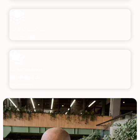
No entregamos
solo piezas
No separamos
estrategia de
operación