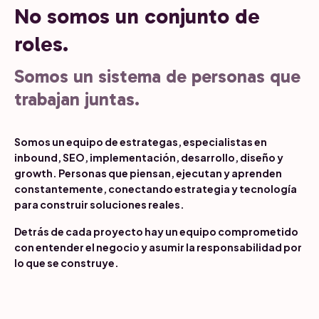
No somos un conjunto de
roles.
Somos un sistema de personas que
trabajan juntas.
Somos un equipo de estrategas, especialistas en
inbound, SEO, implementación, desarrollo, diseño y
growth. Personas que piensan, ejecutan y aprenden
constantemente, conectando estrategia y tecnología
para construir soluciones reales.
Detrás de cada proyecto hay un equipo comprometido
con entender el negocio y asumir la responsabilidad por
lo que se construye.
Alexander Arango
Catalina Montoya
Ángela Vergara
Jessica Guerra
CEO
Presidenta Ejecutiva para Latinoamérica
Directora de Ventas
Directora de Marketing