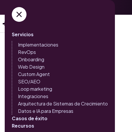
Adquiere ya tus entradas →
Servicios
Implementaciones
RevOps
Triario | Agencia de
Onboarding
Web Design
Crecimiento en Inbound
Custom Agent
Marketing, SEO y HubSpot
SEO/AEO
Loop marketing
Integraciones
Estrategia, tecnología y ejecución para crecer con
Arquitectura de Sistemas de Crecimiento
claridad
Datos e IA para Empresas
Casos de éxito
Ayudamos a empresas en Latinoamérica a atraer,
Recursos
convertir y fidelizar clientes alineando marketing,