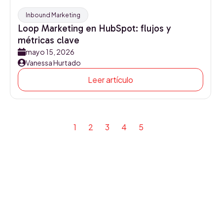
Inbound Marketing
Loop Marketing en HubSpot: flujos y
métricas clave
mayo 15, 2026
Vanessa Hurtado
Leer artículo
1
2
3
4
5
Siguiente
Triario’s Blog
Subscribe to our Blog and don’t miss anything!