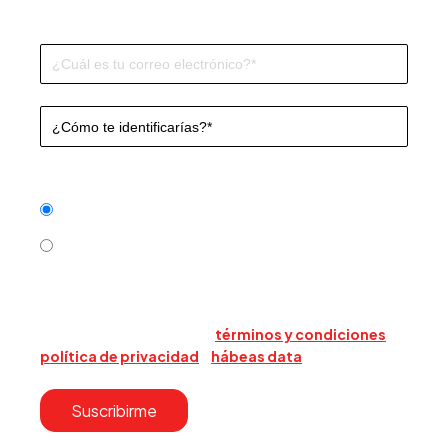
Frecuencia
*
Cada nueva publicación
Mensual
Al enviar este formulario, acepta que Triario use su
información para contactarlo sobre sus productos y
servicios. Acepta nuestros
términos y condiciones
,
política de privacidad
y
hábeas data
.