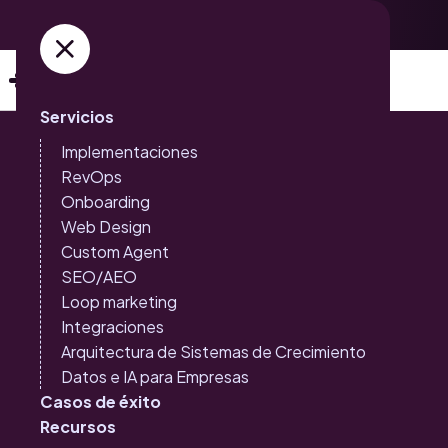
Adquiere ya tus entradas →
Servicios
Implementaciones
RevOps
Onboarding
Web Design
Inbound Marketing
Inteligencia Artificial
Custom Agent
Loop Marketing: la
SEO/AEO
evolución natural del
Loop marketing
Integraciones
Inbound hacia el
Arquitectura de Sistemas de Crecimiento
Datos e IA para Empresas
crecimiento sostenible
Casos de éxito
Recursos
Del embudo al infinito: el nuevo paradigma del