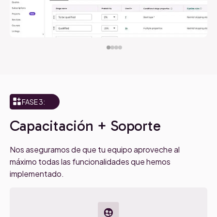
Caso de uso 1:
Caso de uso 1:
Definición de un pipeline de tickets 
Definición de los criterios de calificació
FASE 3:
propiedades
lead y parametrización del objeto lea
Capacitación + Soporte
HubSpot
Nos aseguramos de que tu equipo aproveche al
máximo todas las funcionalidades que hemos
implementado.