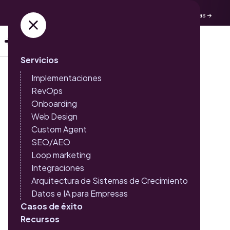
Adquiere ya tus entradas →
Servicios
Implementaciones
RevOps
Lanza HubSpot con un
Onboarding
Web Design
objetivo comercial claro y
Custom Agent
alcanza resultados en
SEO/AEO
Loop marketing
cuestión de semanas
Integraciones
Arquitectura de Sistemas de Crecimiento
Datos e IA para Empresas
Un onboarding rápido y estructurado, diseñado para
Casos de éxito
activar un objetivo específico en HubSpot, para que tu
Recursos
equipo empiece a trabajar de forma más inteligente