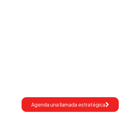
¿Listo para
implementar
HubSpot con
confianza?
Agenda una llamada estratégica
¿Necesitas una implementación más
avanzada?