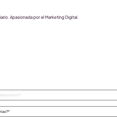
rio. Apasionada por el Marketing Digital.
Triario’s Blog
Subscribe to our Blog and don’t miss anything!