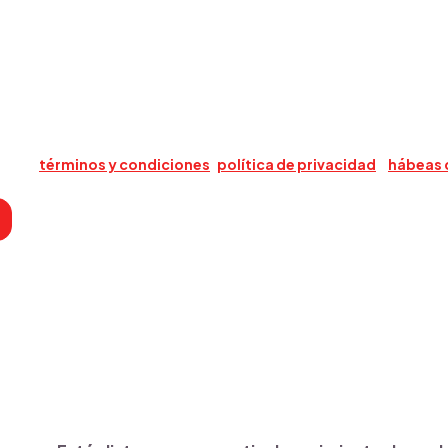
cación
lario, acepta que Triario use su información para contactarlo sobre s
estros
términos y condiciones
,
política de privacidad
y
hábeas 