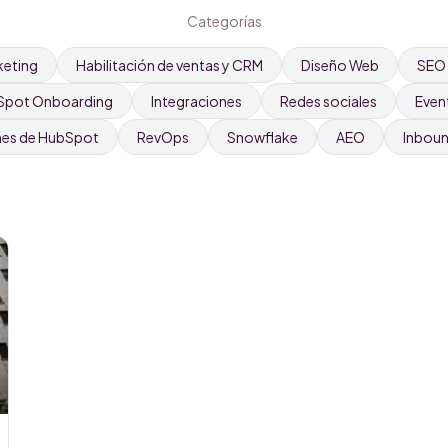
Categorías
keting
Habilitación de ventas y CRM
Diseño Web
SEO
Spot Onboarding
Integraciones
Redes sociales
Even
nes de HubSpot
RevOps
Snowflake
AEO
Inbou