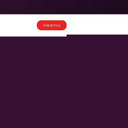
Migración de
datos a
HubSpot: cómo
hacerlo sin
Hablemos
perder
información
Costos de
implementación
de HubSpot en
Colombia y
México 2026