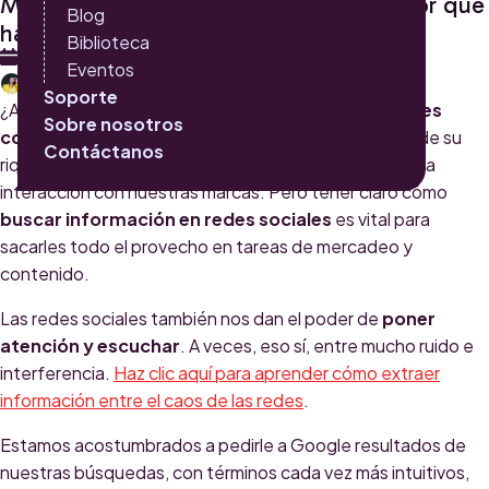
Monitoreo de redes sociales ¿cómo y por qué
Blog
hacerlo?
Biblioteca
29 DE SEPTIEMBRE 2015
Eventos
CATALINA MONTOYA
Soporte
¿Alguna vez han pensado en el
potencial de las redes
Sobre nosotros
como motores de búsqueda
? Ya sabemos todos de su
Contáctanos
riqueza, presente en la conversación, la reputación y la
interacción con nuestras marcas. Pero tener claro cómo
buscar información en redes sociales
es vital para
sacarles todo el provecho en tareas de mercadeo y
contenido.
Las redes sociales también nos dan el poder de
poner
atención y escuchar
. A veces, eso sí, entre mucho ruido e
interferencia.
Haz clic aquí para aprender cómo extraer
información entre el caos de las redes
.
Estamos acostumbrados a pedirle a Google resultados de
nuestras búsquedas, con términos cada vez más intuitivos,