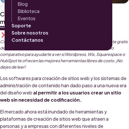
Blog
Inbound Marketing
Biblioteca
Conoce ya esta comparación entre los
Eventos
mejores CMS gratis
Soporte
15 DE JUNIO 2022
Sobre nosotros
TRIARIO
Contáctanos
Con el anunció hoy del lanzamiento del nuevo CMS totalmente gratis
de HubSpot, tenemos también lo que necesitas: un pequeño
comparativo para ayudarte a ver si Wordpress, Wix, Squarespace o
HubSpot te ofrecen las mejores herramientas libres de costo. ¡No
dejes de leer!
Los softwares para creación de sitios web
y
los sistemas de
administración de contenido
han dado paso a una nueva era
del diseño web
al permitir a los usuarios crear un sitio
web sin necesidad de codificación.
El mercado ahora está inundado de
herramientas y
plataformas de creación de sitios web
que atraen a
personas y a empresas con diferentes niveles de