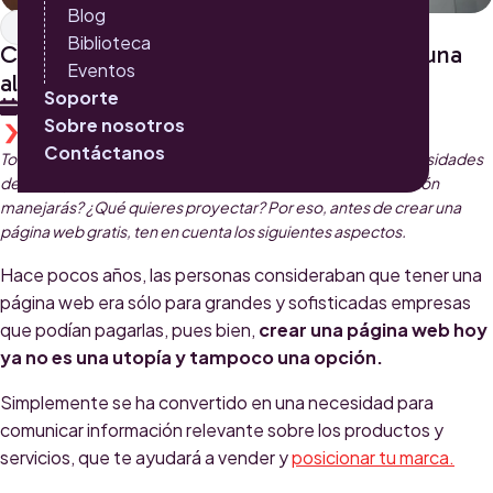
Blog
Diseño Web
Biblioteca
Crear páginas web gratis: ¿cuándo sí es una
Eventos
alternativa y cuándo no?
Soporte
25 DE JUNIO 2019
Sobre nosotros
WILSON MONTAÑA
Contáctanos
Tomar esta decisión dependerá en gran medida de las necesidades
de tu proyecto. ¿Cuál es tu público? ¿Qué tipo de información
manejarás? ¿Qué quieres proyectar? Por eso, antes de crear una
página web gratis, ten en cuenta los siguientes aspectos.
Hace pocos años, las personas consideraban que tener una
página web era sólo para grandes y sofisticadas empresas
que podían pagarlas, pues bien,
crear una página web hoy
ya no es una utopía y tampoco una opción.
Simplemente se ha convertido en una necesidad para
comunicar información relevante sobre los productos y
servicios, que te ayudará a vender y
posicionar tu marca.