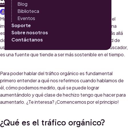
Blog
2 DE JULIO 2024
Biblioteca
SALOMÉ CLYMER
Eventos
Mucho se habla del tráfico orgánico, pero muy poco del
Soporte
impacto que este puede tener en la rentabilidad de una
Sobre nosotros
estrategia de mercadeo. Así es, el tráfico orgánico más allá
Contáctanos
de ser una métrica relevante que identifica la cantidad de
usuarios que acceden a un sitio web a través de un buscador,
es una fuente que tiende a ser más sostenible en el tiempo.
Para poder hablar del tráfico orgánico es fundamental
primero entender a qué nos referimos cuando hablamos de
él, cómo podemos medirlo, qué se puede lograr
aumentándolo y qué clase de hechizo tengo que hacer para
aumentarlo. ¿Te interesa? ¡Comencemos por el principio!
¿Qué es el tráfico orgánico?