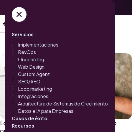
Adquiere ya tus entradas →
Servicios
Implementaciones
RevOps
Onboarding
Web Design
Custom Agent
SEO/AEO
Loop marketing
Integraciones
Arquitectura de Sistemas de Crecimiento
Datos e IA para Empresas
Casos de éxito
Lo que necesitas para aumentar el tráfico
Recursos
orgánico de tu sitio web